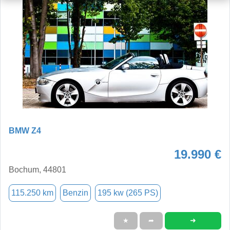
BMW Z4
19.990 €
Bochum, 44801
115.250 km
Benzin
195 kw (265 PS)
➜
★
➦