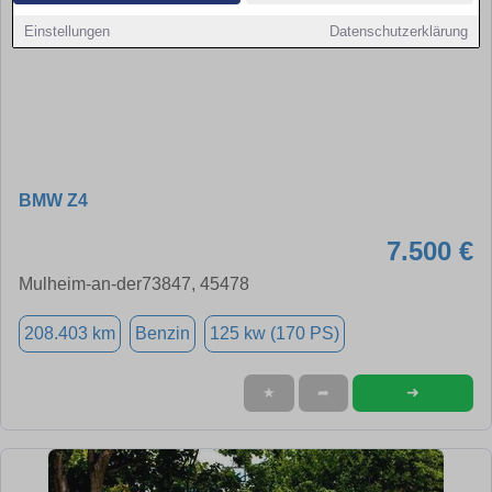
Einstellungen
Datenschutzerklärung
BMW Z4
7.500 €
Mulheim-an-der73847, 45478
208.403 km
Benzin
125 kw (170 PS)
➜
★
➦