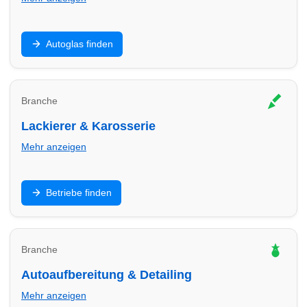
Steinschlag, Scheibentausch und Kalibrierung: Finde
Autoglas finden
Autoglas-Profis in Herten – oft kurzfristig mit klaren
Preisen.
Branche
Lackierer & Karosserie
Mehr anzeigen
Unfallinstandsetzung, Kratzer, Smart Repair: Finde
Betriebe finden
Lackier- und Karosseriebetriebe in Herten für saubere
Ergebnisse.
Branche
Autoaufbereitung & Detailing
Mehr anzeigen