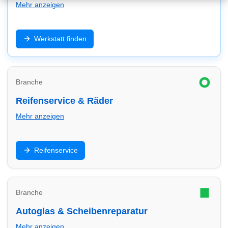
Mehr anzeigen
Inspektion, Reparatur, Diagnose und Wartung: Finde
Werkstatt finden
Werkstätten in Herten – schnell, zuverlässig und
passend zu deinem Fahrzeug (inkl. E-Auto/Hybrid).
Branche
Reifenservice & Räder
Mehr anzeigen
Reifenwechsel, Einlagerung, Auswuchten und Felgen:
Reifenservice
Finde Reifendienste in Herten und vergleiche Service
& Termine.
Branche
Autoglas & Scheibenreparatur
Mehr anzeigen