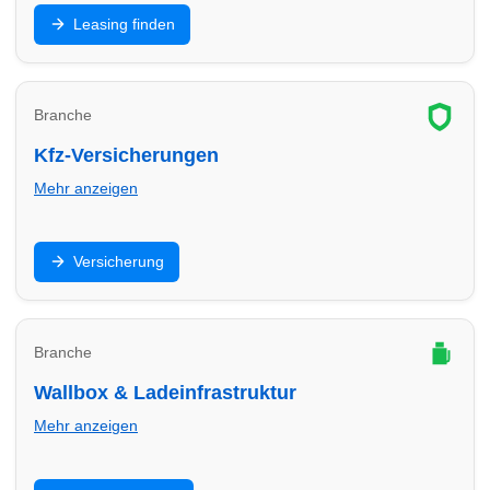
Privat- oder Gewerbeleasing: Finde Leasinganbieter
Leasing finden
in Herten und vergleiche Laufzeit, Rate, Kilometer und
Service.
Branche
Kfz-Versicherungen
Mehr anzeigen
Haftpflicht, Teilkasko, Vollkasko: Finde
Versicherung
Versicherungsberater in Herten und optimiere Preis,
Leistungen und Selbstbeteiligung.
Branche
Wallbox & Ladeinfrastruktur
Mehr anzeigen
Wallbox, Installation, Abrechnung und Ladepunkte: