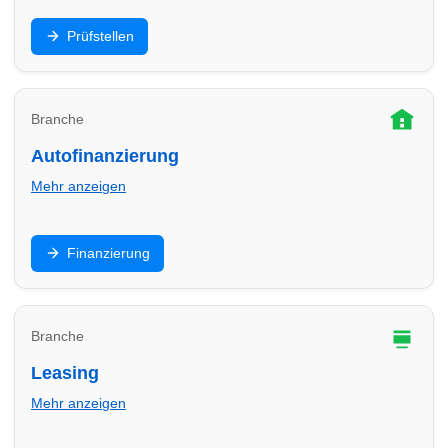
HU/AU, Eintragung, Sicherheitschecks: Finde
Prüfstellen
Prüfstellen in Herten und plane Termine für
Hauptuntersuchung & Gutachten.
Branche
Autofinanzierung
Mehr anzeigen
Ratenkredit, Ballonfinanzierung oder
Finanzierung
Händlerfinanzierung: Vergleiche Angebote in Herten
und finde passende Partner für dein Budget.
Branche
Leasing
Mehr anzeigen