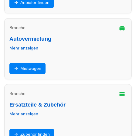
Anbieter finden
Finde Anbieter in Herten für E-Mobilität zu Hause und
im Gewerbe.
Branche
Autovermietung
Mehr anzeigen
Mietwagen für Urlaub, Umzug oder Werkstatt-Ersatz:
Mietwagen
Finde Autovermietungen in Herten und vergleiche
Konditionen.
Branche
Ersatzteile & Zubehör
Mehr anzeigen
Teile, Batterien, Öl, Zubehör und Einbau: Finde
Zubehör finden
Anbieter in Herten für schnelle Verfügbarkeit und