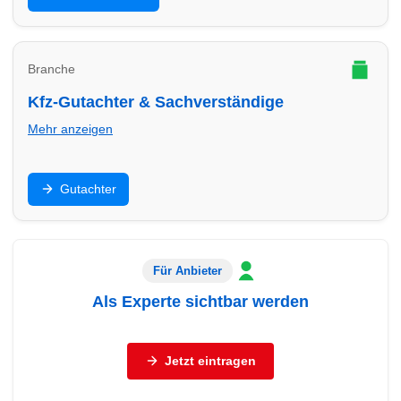
passende Beratung.
Branche
Kfz-Gutachter & Sachverständige
Mehr anzeigen
Unfallgutachten, Bewertung, Beweissicherung: Finde
Gutachter
Gutachter in Herten – seriös, dokumentationsstark und
schnell.
Für Anbieter
Als Experte sichtbar werden
Sie sind Autohaus, freier Händler, Werkstatt oder
Servicebetrieb (Reifen, Autoglas, Aufbereitung,
Jetzt eintragen
Abschleppdienst, Gutachter)?