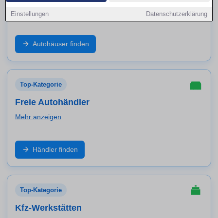
Mehr anzeigen
Einstellungen
Datenschutzerklärung
Markenbetrieb, Neuwagen, geprüfte Gebrauchte und
Autohäuser finden
Service aus einer Hand: Finde Autohäuser in Herten
und vergleiche Angebote, Probefahrt und Werkstatt-
Leistungen.
Top-Kategorie
Freie Autohändler
Mehr anzeigen
Große Auswahl an Marken und Modellen: Entdecke
Händler finden
freie Händler in Herten für Gebrauchtwagen,
Inzahlungnahme, Garantiepakete und schnelle
Verfügbarkeit.
Top-Kategorie
Kfz-Werkstätten