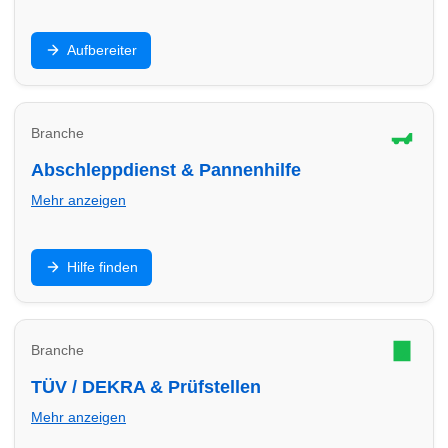
Innenraum, Polster, Lackaufbereitung,
Aufbereiter
Keramikversiegelung: Finde Aufbereiter in Herten für
Werterhalt und Top-Optik.
Branche
Abschleppdienst & Pannenhilfe
Mehr anzeigen
Panne, Unfall oder Startproblem: Finde
Hilfe finden
Abschleppdienste in Herten – Hilfe, Transport und
sichere Abwicklung.
Branche
TÜV / DEKRA & Prüfstellen
Mehr anzeigen