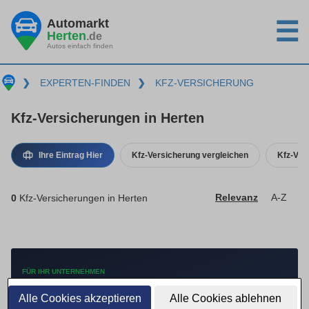
Automarkt
☰
Herten
.de
Autos einfach finden
❯
EXPERTEN-FINDEN
❯
KFZ-VERSICHERUNG
Kfz-Versicherungen in Herten
Ihre Eintrag Hier
Kfz-Versicherung vergleichen
Kfz-Ver
0
Kfz-Versicherungen in Herten
Relevanz
A-Z
FÜR IHR UNTERNEHMEN
Mehr Anfragen mit
Alle Cookies akzeptieren
Alle Cookies ablehnen