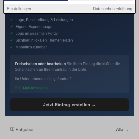
Premium-Eintrag
Einstellungen
Datenschutzerklärung
✓
Ganz oben sichtbar im Verzeichnis
✓
Logo, Beschreibung & Leistungen
✓
Eigene Expertenpage
✓
Logo im gesamten Portal
✓
Sichtbar in lokalen Themenleisten
✓
Monatlich kündbar
Freischalten oder bearbeiten
Sie Ihren Eintrag direkt über die
Schaltflächen an Ihrem Eintrag in der Liste.
Ihr Unternehmen nicht gefunden?
E-Mail anzeigen
Jetzt Eintrag erstellen →
Ratgeber
Alle →