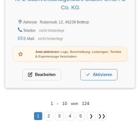
Co. KG
Rubensstr. 12, 46238 Bottrop
Adresse
Telefon
nicht hinterlegt
E-Mail
nicht hinterlegt
Jetzt aktivieren:
Logo, Beschreibung, Leistungen, Termine
& Expertenpage freischalten.
Bearbeiten
Aktivieren
1 - 10 von 124
1
2
3
4
5
❯
❯❯