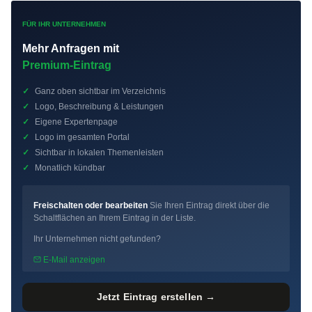
FÜR IHR UNTERNEHMEN
Mehr Anfragen mit
Premium-Eintrag
✓
Ganz oben sichtbar im Verzeichnis
✓
Logo, Beschreibung & Leistungen
✓
Eigene Expertenpage
✓
Logo im gesamten Portal
✓
Sichtbar in lokalen Themenleisten
✓
Monatlich kündbar
Freischalten oder bearbeiten
Sie Ihren Eintrag direkt über die
Schaltflächen an Ihrem Eintrag in der Liste.
Ihr Unternehmen nicht gefunden?
E-Mail anzeigen
Jetzt Eintrag erstellen →