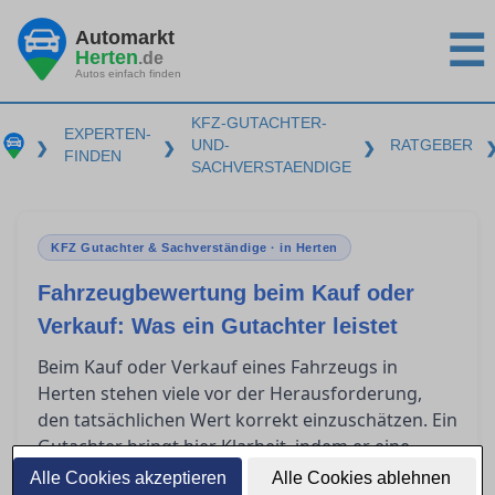
Automarkt
☰
Herten
.de
Autos einfach finden
KFZ-GUTACHTER-
EXPERTEN-
UND-
RATGEBER
❯
❯
❯
FINDEN
SACHVERSTAENDIGE
KFZ Gutachter & Sachverständige · in Herten
Fahrzeugbewertung beim Kauf oder
Verkauf: Was ein Gutachter leistet
Beim Kauf oder Verkauf eines Fahrzeugs in
Herten stehen viele vor der Herausforderung,
den tatsächlichen Wert korrekt einzuschätzen. Ein
Gutachter bringt hier Klarheit, indem er eine
präzise Fahrzeugbewertung vornimmt. Solch ein
Alle Cookies akzeptieren
Alle Cookies ablehnen