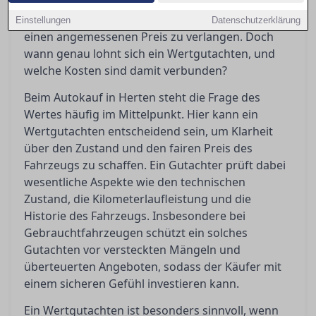
Gutachten bewahrt Käufer vor bösen
Überraschungen und gibt Verkäufern Sicherheit,
Einstellungen
Datenschutzerklärung
einen angemessenen Preis zu verlangen. Doch
wann genau lohnt sich ein Wertgutachten, und
welche Kosten sind damit verbunden?
Beim Autokauf in Herten steht die Frage des
Wertes häufig im Mittelpunkt. Hier kann ein
Wertgutachten entscheidend sein, um Klarheit
über den Zustand und den fairen Preis des
Fahrzeugs zu schaffen. Ein Gutachter prüft dabei
wesentliche Aspekte wie den technischen
Zustand, die Kilometerlaufleistung und die
Historie des Fahrzeugs. Insbesondere bei
Gebrauchtfahrzeugen schützt ein solches
Gutachten vor versteckten Mängeln und
überteuerten Angeboten, sodass der Käufer mit
einem sicheren Gefühl investieren kann.
Ein Wertgutachten ist besonders sinnvoll, wenn