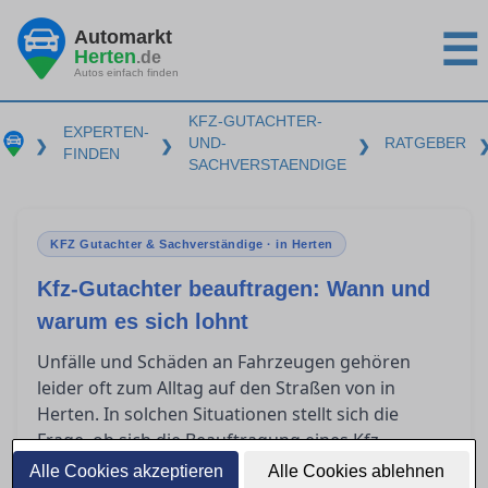
Automarkt
☰
Herten
.de
Autos einfach finden
KFZ-GUTACHTER-
EXPERTEN-
UND-
RATGEBER
❯
❯
❯
FINDEN
SACHVERSTAENDIGE
KFZ Gutachter & Sachverständige · in Herten
Kfz-Gutachter beauftragen: Wann und
warum es sich lohnt
Unfälle und Schäden an Fahrzeugen gehören
leider oft zum Alltag auf den Straßen von in
Herten. In solchen Situationen stellt sich die
Frage, ob sich die Beauftragung eines Kfz-
Gutachters lohnt. Dieser Ratgeber bietet
Alle Cookies akzeptieren
Alle Cookies ablehnen