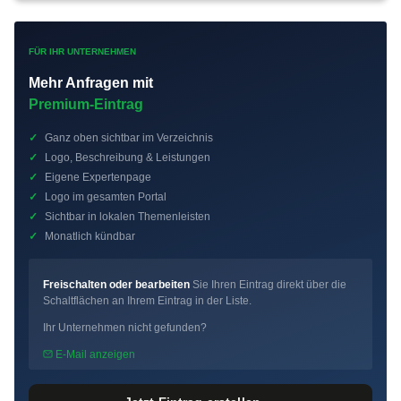
FÜR IHR UNTERNEHMEN
Mehr Anfragen mit
Premium-Eintrag
✓
Ganz oben sichtbar im Verzeichnis
✓
Logo, Beschreibung & Leistungen
✓
Eigene Expertenpage
✓
Logo im gesamten Portal
✓
Sichtbar in lokalen Themenleisten
✓
Monatlich kündbar
Freischalten oder bearbeiten
Sie Ihren Eintrag direkt über die
Schaltflächen an Ihrem Eintrag in der Liste.
Ihr Unternehmen nicht gefunden?
E-Mail anzeigen