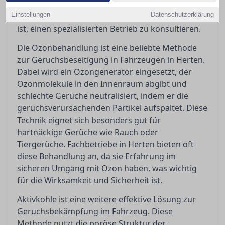
Ozonbehandlungen, Aktivkohleeinsätze und
Einstellungen
Datenschutzerklärung
Tiefenreinigungen und erklärt, wann es sinnvoll
ist, einen spezialisierten Betrieb zu konsultieren.
Die Ozonbehandlung ist eine beliebte Methode
zur Geruchsbeseitigung in Fahrzeugen in Herten.
Dabei wird ein Ozongenerator eingesetzt, der
Ozonmoleküle in den Innenraum abgibt und
schlechte Gerüche neutralisiert, indem er die
geruchsverursachenden Partikel aufspaltet. Diese
Technik eignet sich besonders gut für
hartnäckige Gerüche wie Rauch oder
Tiergerüche. Fachbetriebe in Herten bieten oft
diese Behandlung an, da sie Erfahrung im
sicheren Umgang mit Ozon haben, was wichtig
für die Wirksamkeit und Sicherheit ist.
Aktivkohle ist eine weitere effektive Lösung zur
Geruchsbekämpfung im Fahrzeug. Diese
Methode nutzt die poröse Struktur der