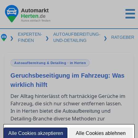
Automarkt
☰
Herten
.de
Autos einfach finden
EXPERTEN-
AUTOAUFBEREITUNG-
RATGEBER
❯
❯
❯
FINDEN
UND-DETAILING
Autoaufbereitung & Detailing · in Herten
Geruchsbeseitigung im Fahrzeug: Was
wirklich hilft
Der Alltag hinterlässt oft hartnäckige Gerüche im
Fahrzeug, die sich nur schwer entfernen lassen.
In in Herten bietet die
und
Autoaufbereitung
Detailing-Branche diverse Methoden zur
Geruchsbeseitigung an. Dieser Ratgeber gibt
einen Überblick über effektive Verfahren wie
Alle Cookies akzeptieren
Alle Cookies ablehnen