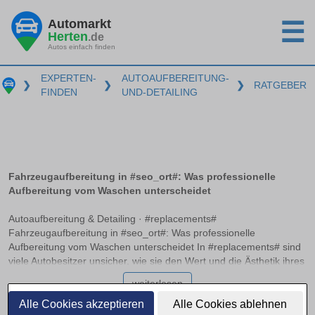
Automarkt
☰
Herten
.de
Autos einfach finden
EXPERTEN-
AUTOAUFBEREITUNG-
❯
❯
❯
RATGEBER
FINDEN
UND-DETAILING
Fahrzeugaufbereitung in #seo_ort#: Was professionelle
Aufbereitung vom Waschen unterscheidet
Autoaufbereitung & Detailing · #replacements#
Fahrzeugaufbereitung in #seo_ort#: Was professionelle
Aufbereitung vom Waschen unterscheidet In #replacements# sind
viele Autobesitzer unsicher, wie sie den Wert und die Ästhetik ihres
Fahrzeugs langfristig erhalten können. Während eine normale
weiterlesen
Autowäsche Schmutz entfernt, bietet die professionelle
Fahrzeugaufbereitung weit mehr: Sie umfasst detailreiche Innen-
Alle Cookies akzeptieren
Alle Cookies ablehnen