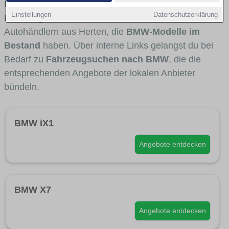
Fahrertypen die Marke interessant ist. Viele
Einstellungen
Datenschutzerklärung
Fahrzeuge stammen von Autohäusern und
Autohändlern aus Herten, die
BMW-Modelle im
Bestand
haben. Über interne Links gelangst du bei
Bedarf zu
Fahrzeugsuchen nach BMW
, die die
entsprechenden Angebote der lokalen Anbieter
bündeln.
BMW iX1
Angebote entdecken
BMW X7
Angebote entdecken