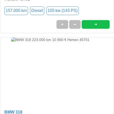
157.000 km
Diesel
105 kw (143 PS)
➜
★
➦
BMW 318