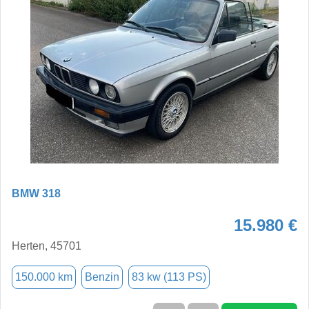
BMW 318
15.980 €
Herten, 45701
150.000 km
Benzin
83 kw (113 PS)