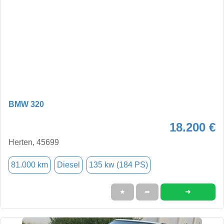
BMW 320
18.200 €
Herten, 45699
81.000 km
Diesel
135 kw (184 PS)
➜
★
➦