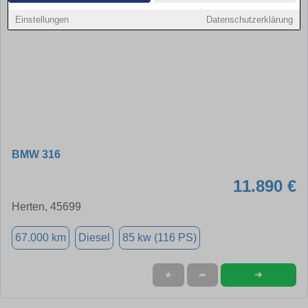
Einstellungen
Datenschutzerklärung
BMW 316
11.890 €
Herten, 45699
67.000 km
Diesel
85 kw (116 PS)
➜
★
➦