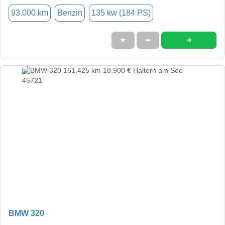
93.000 km
Benzin
135 kw (184 PS)
➜
★
➦
BMW 320