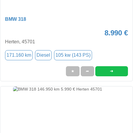
BMW 318
8.990 €
Herten, 45701
171.160 km
Diesel
105 kw (143 PS)
➜
★
➦