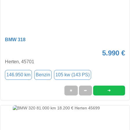
BMW 318
5.990 €
Herten, 45701
146.950 km
Benzin
105 kw (143 PS)
➜
★
➦