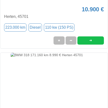
10.900 €
Herten, 45701
223.000 km
Diesel
110 kw (150 PS)
➜
★
➦