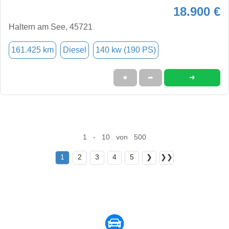
18.900 €
Haltern am See, 45721
161.425 km
Diesel
140 kw (190 PS)
➜
★
➦
1 - 10 von 500
1
2
3
4
5
❯
❯❯