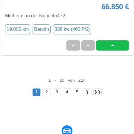
66.850 €
Mülheim an der Ruhr, 45472
19.000 km
Benzin
338 kw (460 PS)
➜
★
➦
1 - 10 von 224
1
2
3
4
5
❯
❯❯