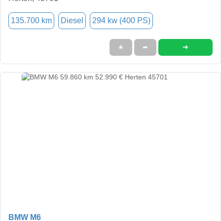
135.700 km
Diesel
294 kw (400 PS)
➜
★
➦
BMW M6