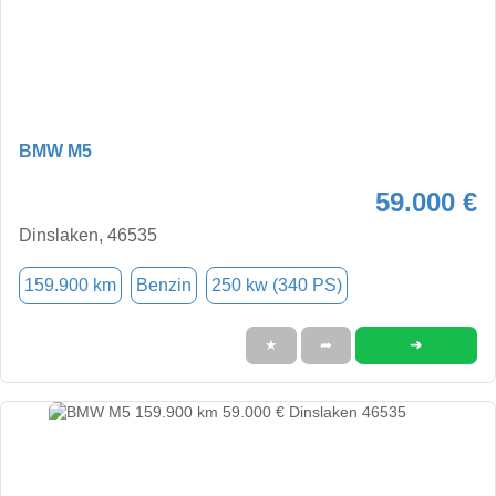
BMW M5
59.000 €
Dinslaken, 46535
159.900 km
Benzin
250 kw (340 PS)
➜
★
➦