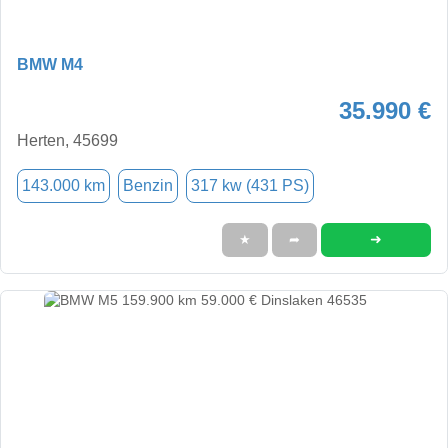
BMW M4
35.990 €
Herten, 45699
143.000 km
Benzin
317 kw (431 PS)
➜
★
➦