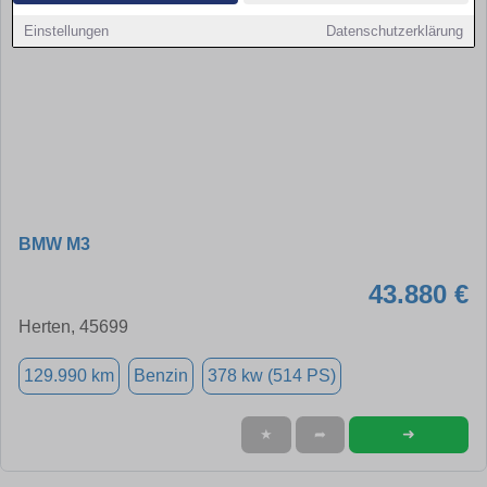
Einstellungen
Datenschutzerklärung
BMW M3
43.880 €
Herten, 45699
129.990 km
Benzin
378 kw (514 PS)
➜
★
➦