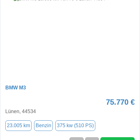
BMW M3
75.770 €
Lünen, 44534
23.005 km
Benzin
375 kw (510 PS)