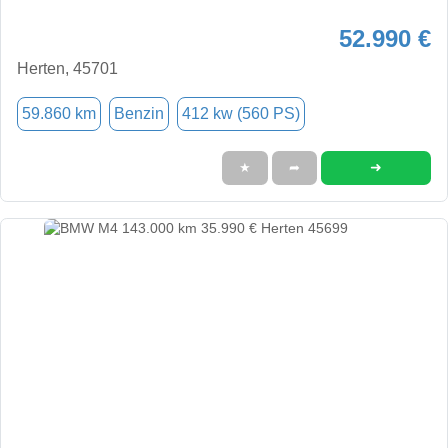
52.990 €
Herten, 45701
59.860 km
Benzin
412 kw (560 PS)
➜
★
➦