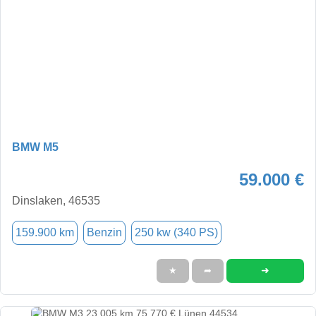
BMW M5
59.000 €
Dinslaken, 46535
159.900 km
Benzin
250 kw (340 PS)
➜
★
➦