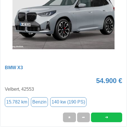
BMW X3
54.900 €
Velbert, 42553
15.782 km
Benzin
140 kw (190 PS)
➜
★
➦