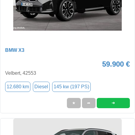
BMW X3
59.900 €
Velbert, 42553
12.680 km
Diesel
145 kw (197 PS)
➜
★
➦