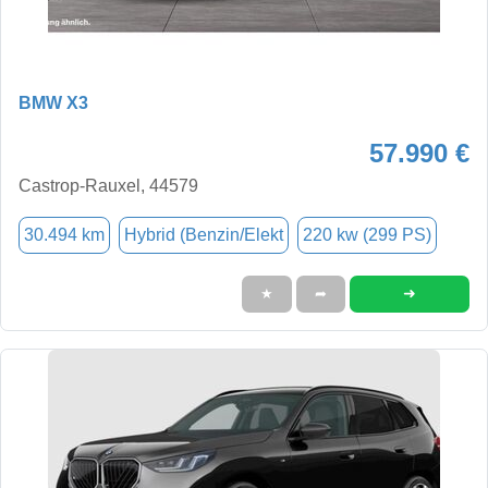
BMW X3
57.990 €
Castrop-Rauxel, 44579
30.494 km
Hybrid (Benzin/Elekt
220 kw (299 PS)
➜
★
➦