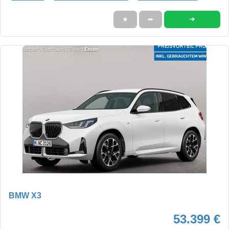
➜
★
➦
BMW X3
53.399 €