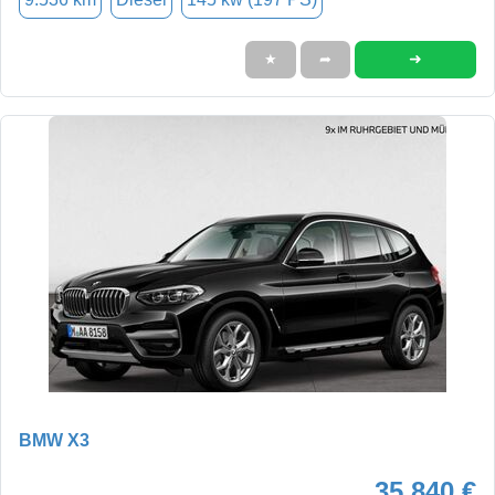
➜
★
➦
BMW X3
35.840 €