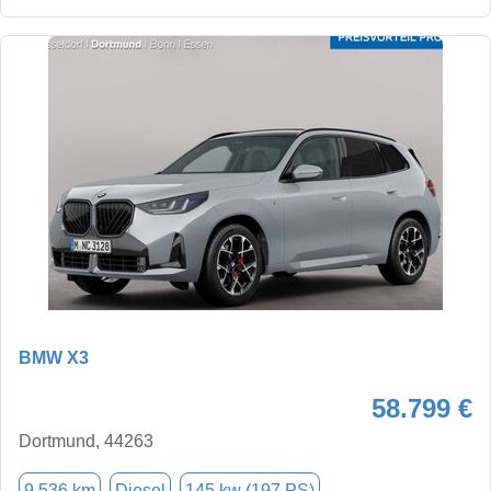
BMW X3
58.799 €
Dortmund, 44263
9.536 km
Diesel
145 kw (197 PS)