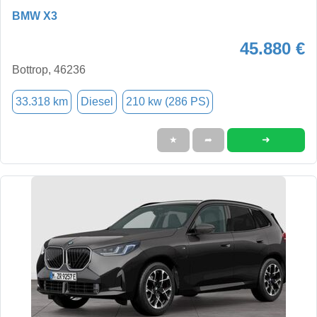
BMW X3
45.880 €
Bottrop, 46236
33.318 km
Diesel
210 kw (286 PS)
➜
★
➦