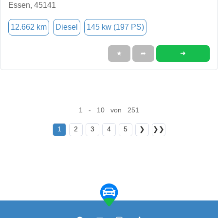
Essen, 45141
12.662 km
Diesel
145 kw (197 PS)
➜
★
➦
1 - 10 von 251
1
2
3
4
5
❯
❯❯