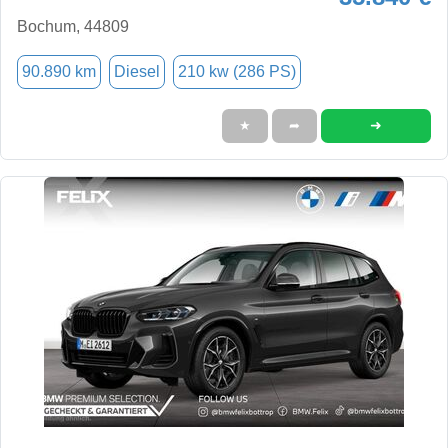
Bochum, 44809
90.890 km
Diesel
210 kw (286 PS)
➜
★
➦