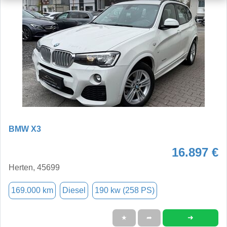
BMW X3
16.897 €
Herten, 45699
169.000 km
Diesel
190 kw (258 PS)
➜
★
➦