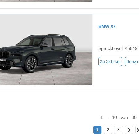
BMW X7
Sprockhövel, 45549
25.348 km
Benzi
1 - 10 von 30
1
2
3
❯