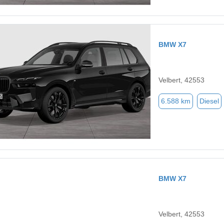
BMW X7
Velbert, 42553
6.588 km
Diesel
BMW X7
Velbert, 42553