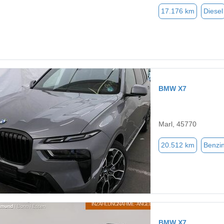
17.176 km
Diesel
BMW X7
Marl, 45770
20.512 km
Benzi
BMW X7