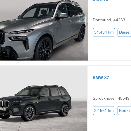
Dortmund, 44263
34.434 km
Diesel
BMW X7
Sprockhövel, 45549
22.551 km
Benzi