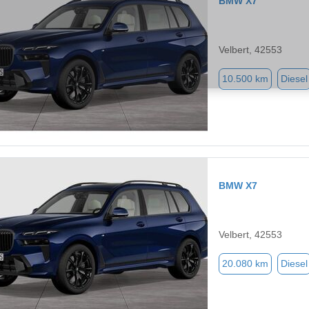
BMW X7
Velbert, 42553
10.500 km
Diesel
BMW X7
Velbert, 42553
20.080 km
Diesel