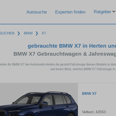
Ratgeber
Autosuche
Experten finden
SUCHEN
❯
BMW
❯
X7
gebrauchte BMW X7 in Herten un
BMW X7 Gebrauchtwagen & Jahreswage
erten für BMW X7 bei Automarkt-Herten.de gezielt Fahrzeuge dieses Models in de
auf einen Blick, welche BMW X7 Fahrzeuge in 
BMW X7
Velbert, 42553