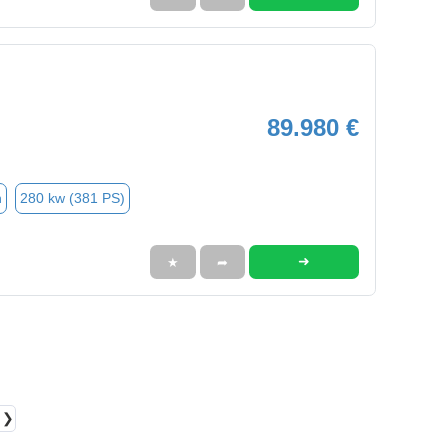
89.980 €
n
280 kw (381 PS)
➜
★
➦
❯❯