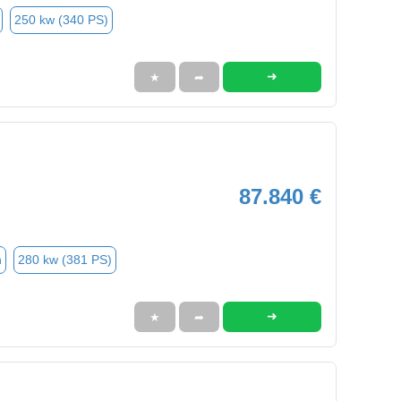
250 kw (340 PS)
➜
★
➦
87.840 €
n
280 kw (381 PS)
➜
★
➦