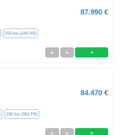
87.990 €
250 kw (340 PS)
➜
★
➦
84.470 €
n
280 kw (381 PS)
➜
★
➦