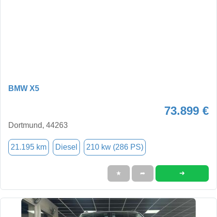
BMW X5
73.899 €
Dortmund, 44263
21.195 km
Diesel
210 kw (286 PS)
➜
★
➦