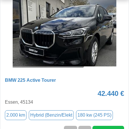
BMW 225 Active Tourer
42.440 €
Essen, 45134
2.000 km
Hybrid (Benzin/Elekt
180 kw (245 PS)