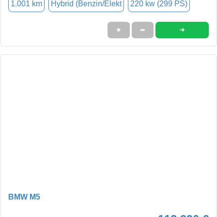
1.001 km
Hybrid (Benzin/Elekt
220 kw (299 PS)
➜
★
➦
BMW M5