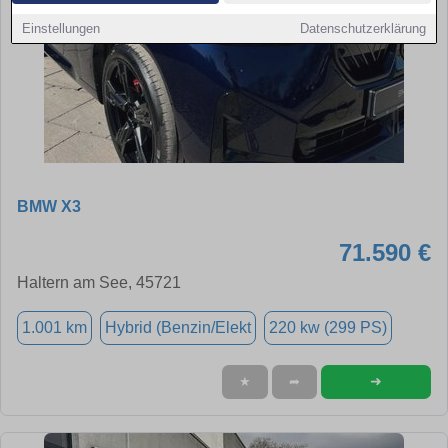
Einstellungen
Datenschutzerklärung
BMW X3
71.590 €
Haltern am See, 45721
1.001 km
Hybrid (Benzin/Elekt
220 kw (299 PS)
➜
★
➦