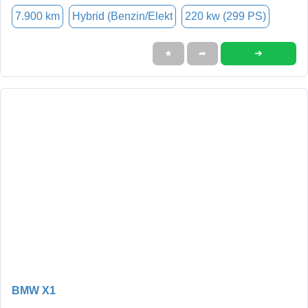
7.900 km
Hybrid (Benzin/Elekt
220 kw (299 PS)
➜
★
➦
BMW X1