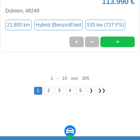
113.990 €
Dülmen, 48249
21.800 km
Hybrid (Benzin/Elekt
535 kw (727 PS)
➜
★
➦
1 - 10 von 305
1
2
3
4
5
❯
❯❯