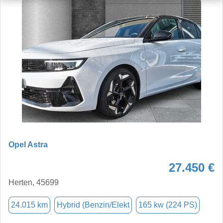
Opel Astra
27.450 €
Herten, 45699
24.015 km
Hybrid (Benzin/Elekt
165 kw (224 PS)