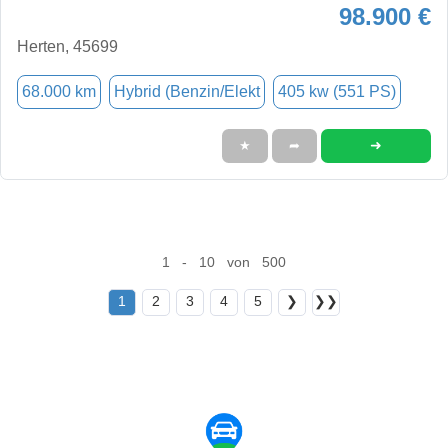
98.900 €
Herten, 45699
68.000 km
Hybrid (Benzin/Elekt
405 kw (551 PS)
➜
★
➦
1 - 10 von 500
1
2
3
4
5
❯
❯❯