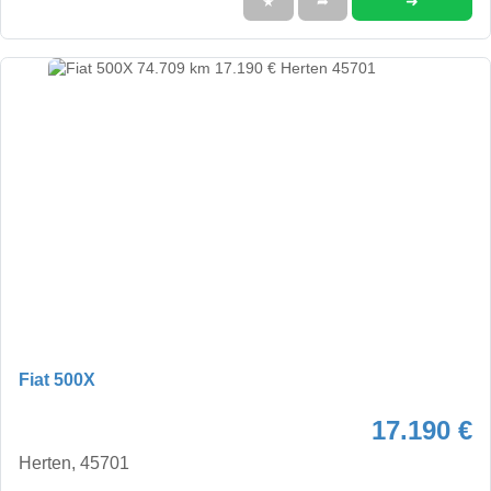
➜
★
➦
Fiat 500X
17.190 €
Herten, 45701