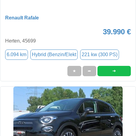
Renault Rafale
39.990 €
Herten, 45699
6.094 km
Hybrid (Benzin/Elekt
221 kw (300 PS)
➜
★
➦