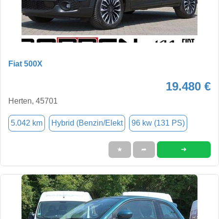
Fiat 500X
19.480 €
Herten, 45701
5.042 km
Hybrid (Benzin/Elekt
96 kw (131 PS)
➜
★
➦