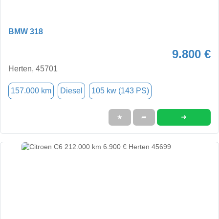
BMW 318
9.800 €
Herten, 45701
157.000 km
Diesel
105 kw (143 PS)
➜
★
➦