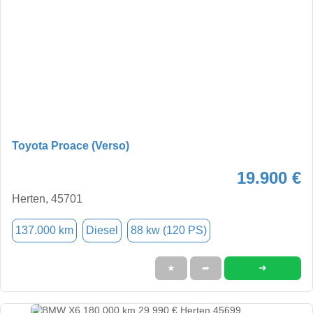
Toyota Proace (Verso)
19.900 €
Herten, 45701
137.000 km
Diesel
88 kw (120 PS)
➜
★
➦