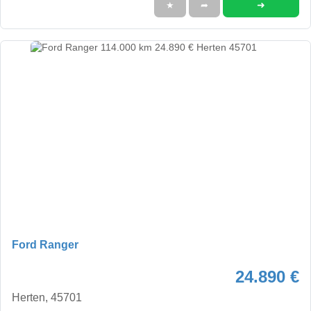
➜
★
➦
Ford Ranger
24.890 €
Herten, 45701