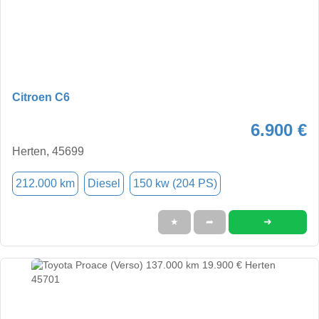
Citroen C6
6.900 €
Herten, 45699
212.000 km
Diesel
150 kw (204 PS)
➜
★
➦