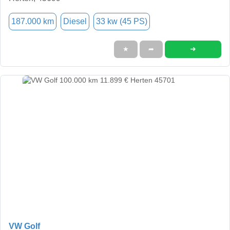
187.000 km
Diesel
33 kw (45 PS)
➜
★
➦
VW Golf