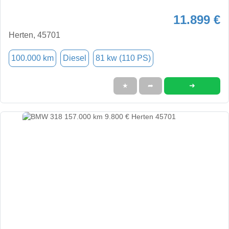
11.899 €
Herten, 45701
100.000 km
Diesel
81 kw (110 PS)
➜
★
➦