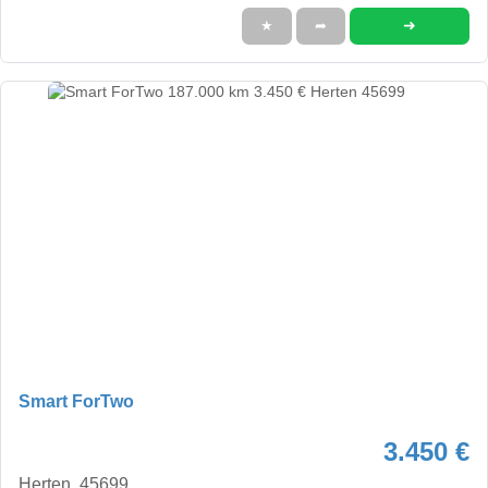
➜
★
➦
Smart ForTwo
3.450 €
Herten, 45699