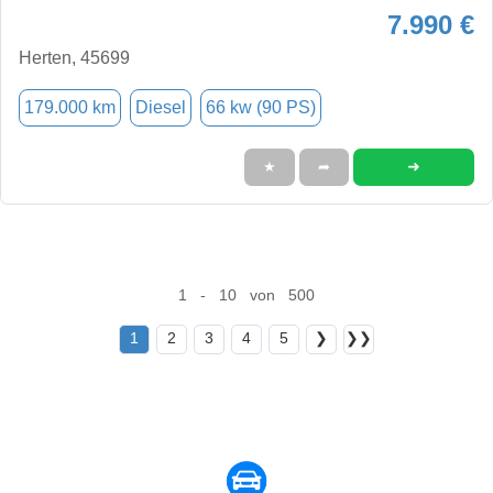
7.990 €
Herten, 45699
179.000 km
Diesel
66 kw (90 PS)
➜
★
➦
1 - 10 von 500
1
2
3
4
5
❯
❯❯