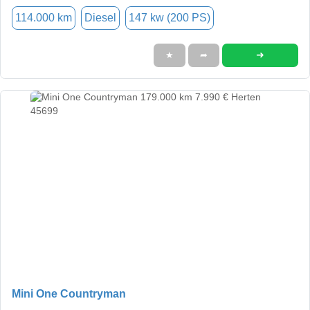
114.000 km
Diesel
147 kw (200 PS)
➜
★
➦
Mini One Countryman