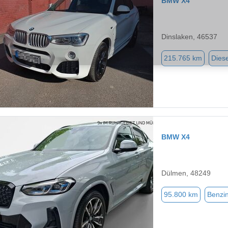
BMW X4
Dinslaken, 46537
215.765 km
Diese
BMW X4
Dülmen, 48249
95.800 km
Benzi