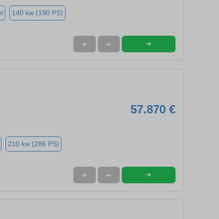
l
140 kw (190 PS)
➜
★
➦
57.870 €
210 kw (286 PS)
➜
★
➦