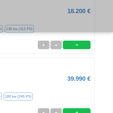
18.200 €
l
230 kw (313 PS)
➜
★
➦
39.990 €
n
180 kw (245 PS)
➜
★
➦