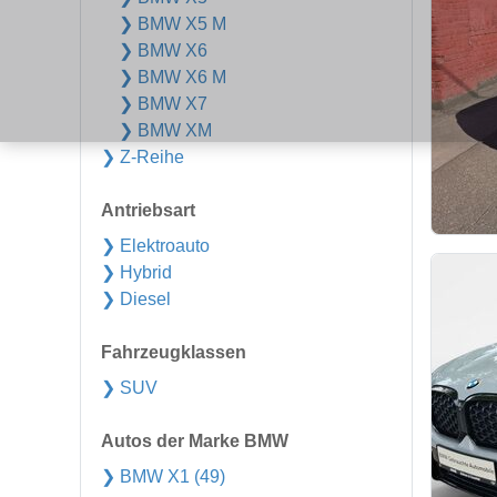
❯ BMW X5 M
❯ BMW X6
❯ BMW X6 M
❯ BMW X7
❯ BMW XM
❯ Z-Reihe
Antriebsart
❯ Elektroauto
❯ Hybrid
❯ Diesel
Fahrzeugklassen
❯ SUV
Autos der Marke BMW
❯ BMW X1 (49)