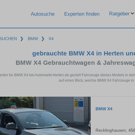
Ratgeber
Autosuche
Experten finden
SUCHEN
❯
BMW
❯
X4
gebrauchte BMW X4 in Herten un
BMW X4 Gebrauchtwagen & Jahreswage
erten für BMW X4 bei Automarkt-Herten.de gezielt Fahrzeuge dieses Models in de
auf einen Blick, welche BMW X4 Fahrzeuge in 
BMW X4
Recklinghausen, 45