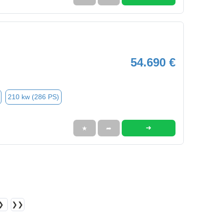
54.690 €
210 kw (286 PS)
➜
★
➦
❯
❯❯