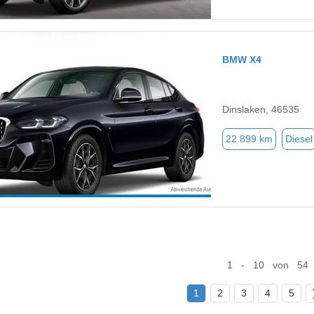
BMW X4
Dinslaken, 46535
22.899 km
Diesel
1 - 10 von 54
1
2
3
4
5