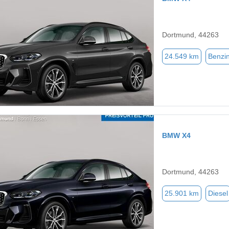
Dortmund, 44263
24.549 km
Benzi
BMW X4
Dortmund, 44263
25.901 km
Diesel