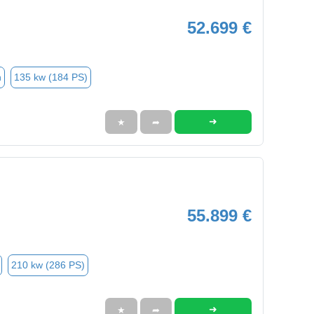
52.699 €
n
135 kw (184 PS)
➜
★
➦
55.899 €
210 kw (286 PS)
➜
★
➦