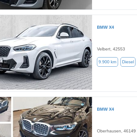
BMW X4
Velbert, 42553
9.900 km
Diesel
BMW X4
Oberhausen, 46149