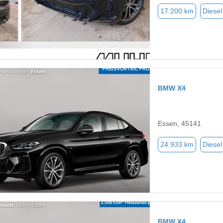
17.200 km
Diesel
BMW X4
Essen, 45141
24.933 km
Diesel
BMW X4