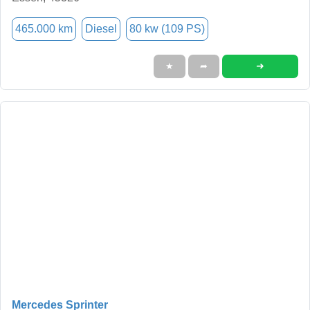
465.000 km
Diesel
80 kw (109 PS)
➜
★
➦
Mercedes Sprinter