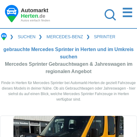
☰
Automarkt
Herten
.de
Autos einfach finden
❯
SUCHEN
❯
MERCEDES-BENZ
❯
SPRINTER
gebrauchte Mercedes Sprinter in Herten und im Umkreis
suchen
Mercedes Sprinter Gebrauchtwagen & Jahreswagen im
regionalen Angebot
Finde in Herten für Mercedes Sprinter bei Automarkt-Herten.de gezielt Fahrzeuge
dieses Models in deiner Nähe. Ob als Gebrauchtwagen oder Jahreswagen - hier
siehst du auf einen Blick, welche Mercedes Sprinter Fahrzeuge in Herten
verfügbar sind.