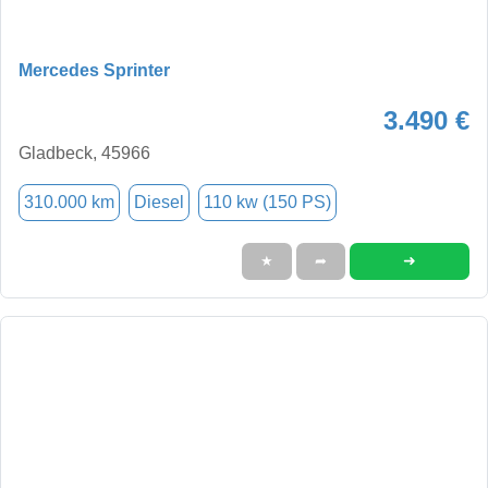
Mercedes Sprinter
3.490 €
Gladbeck, 45966
310.000 km
Diesel
110 kw (150 PS)
➜
★
➦