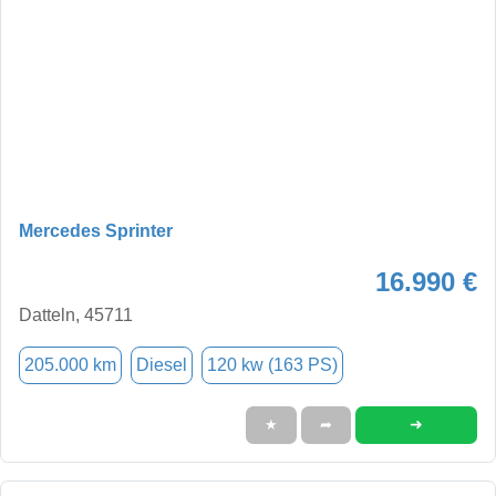
Mercedes Sprinter
16.990 €
Datteln, 45711
205.000 km
Diesel
120 kw (163 PS)
➜
★
➦