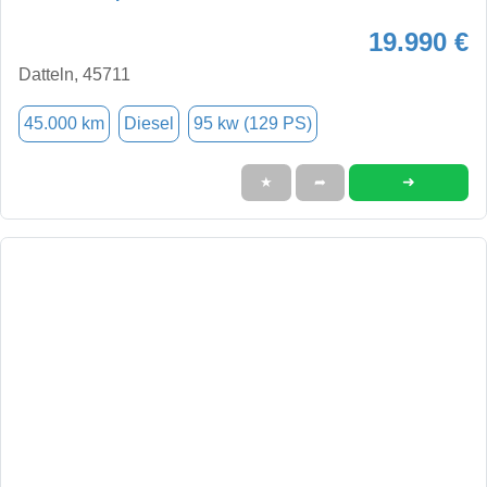
19.990 €
Datteln, 45711
45.000 km
Diesel
95 kw (129 PS)
➜
★
➦