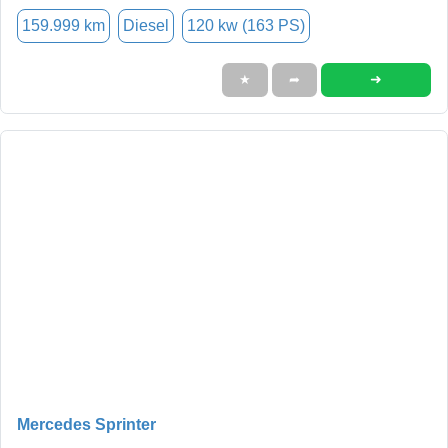
159.999 km
Diesel
120 kw (163 PS)
➜
★
➦
Mercedes Sprinter