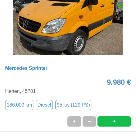
Mercedes Sprinter
9.980 €
Herten, 45701
186.000 km
Diesel
95 kw (129 PS)
➜
★
➦