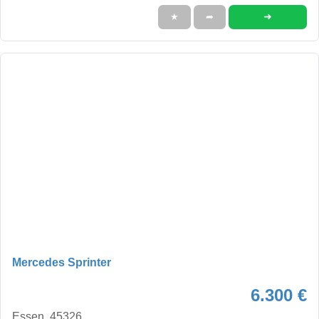
➜
★
➦
Mercedes Sprinter
6.300 €
Essen, 45326