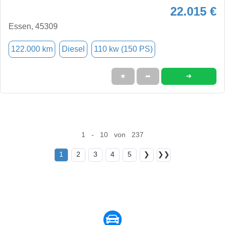
22.015 €
Essen, 45309
122.000 km
Diesel
110 kw (150 PS)
➜
★
➦
1 - 10 von 237
1
2
3
4
5
❯
❯❯