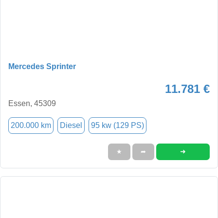
Mercedes Sprinter
11.781 €
Essen, 45309
200.000 km
Diesel
95 kw (129 PS)
➜
★
➦