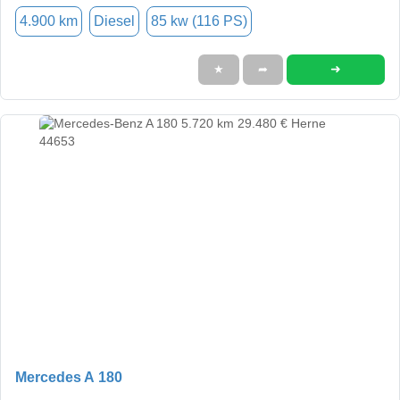
4.900 km
Diesel
85 kw (116 PS)
➜
★
➦
Mercedes A 180