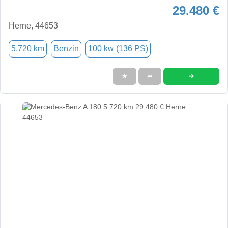
29.480 €
Herne, 44653
5.720 km
Benzin
100 kw (136 PS)
➜
★
➦