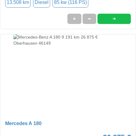
13.508 km
Diesel
85 kw (116 PS)
➜
★
➦
Mercedes A 180