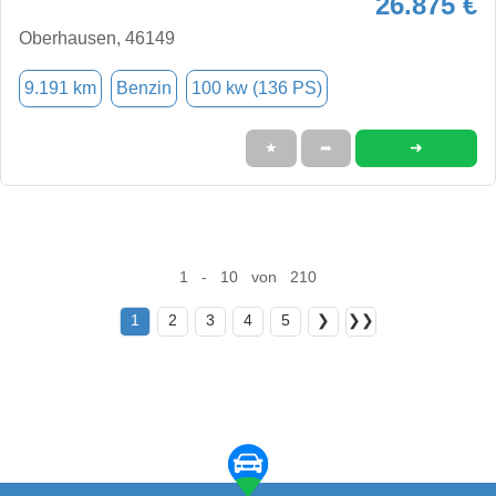
26.875 €
Oberhausen, 46149
9.191 km
Benzin
100 kw (136 PS)
➜
★
➦
1 - 10 von 210
1
2
3
4
5
❯
❯❯