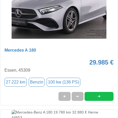
Mercedes A 180
29.985 €
Essen, 45309
27.222 km
Benzin
100 kw (136 PS)
➜
★
➦