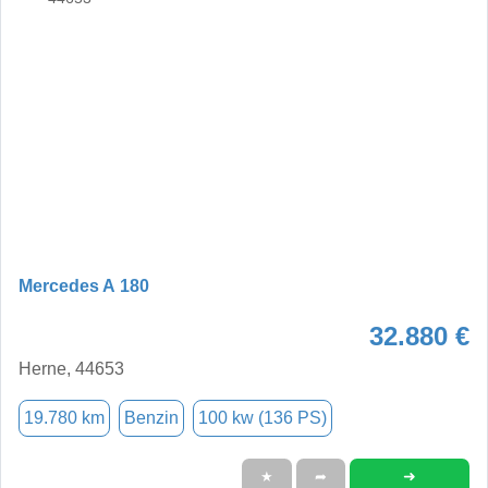
Mercedes A 180
32.880 €
Herne, 44653
19.780 km
Benzin
100 kw (136 PS)
➜
★
➦