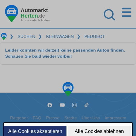
☰
Automarkt
Herten
.de
Autos einfach finden
❯
SUCHEN
❯
KLEINWAGEN
❯
PEUGEOT
Leider konnten wir derzeit keine passenden Autos finden.
Schauen Sie bald wieder vorbei!
Ratgeber
FAQ
Presse
Städte
Über Uns
Impressum
Datenschutz
Cookies
Alle Cookies akzeptieren
Alle Cookies ablehnen