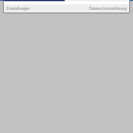
Copyright © 2000 - 2026 | 1A Infosysteme GmbH | Content by: 1a-sites-autos
Einstellungen
Datenschutzerklärung
09.08.2026