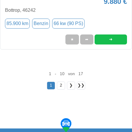
9.880 €
Bottrop, 46242
85.900 km
Benzin
66 kw (90 PS)
➜
★
➦
1 - 10 von 17
1
2
❯
❯❯