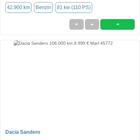
42.900 km
Benzin
81 kw (110 PS)
➜
★
➦
Dacia Sandero