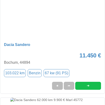
Dacia Sandero
11.450 €
Bochum, 44894
103.022 km
Benzin
67 kw (91 PS)
➜
★
➦