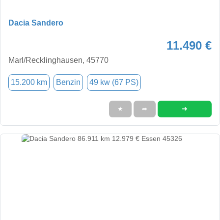
Dacia Sandero
11.490 €
Marl/Recklinghausen, 45770
15.200 km
Benzin
49 kw (67 PS)
➜
★
➦