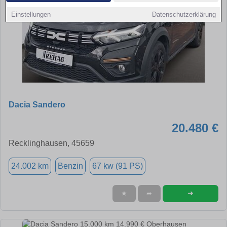
Einstellungen
Datenschutzerklärung
Dacia Sandero
20.480 €
Recklinghausen, 45659
24.002 km
Benzin
67 kw (91 PS)
➜
★
➦