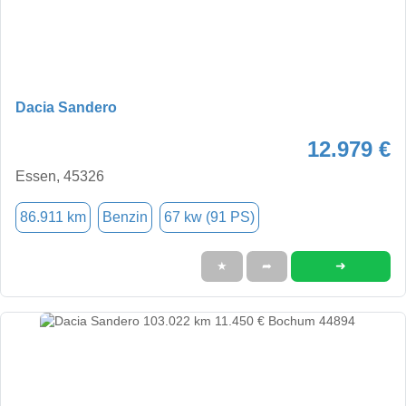
Dacia Sandero
12.979 €
Essen, 45326
86.911 km
Benzin
67 kw (91 PS)
➜
★
➦