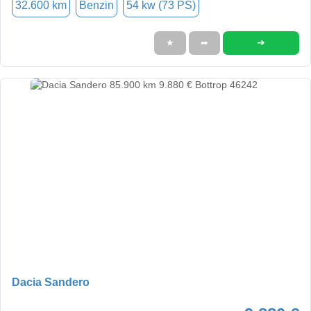
32.600 km
Benzin
54 kw (73 PS)
➜
★
➦
Dacia Sandero