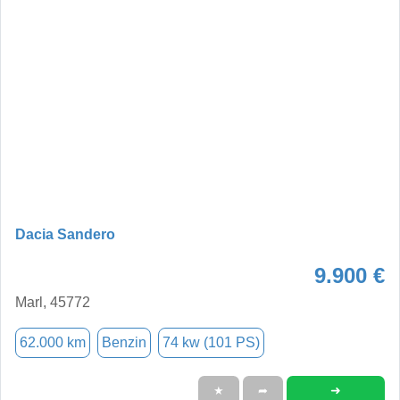
Dacia Sandero
9.900 €
Marl, 45772
62.000 km
Benzin
74 kw (101 PS)
➜
★
➦