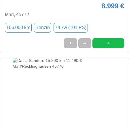
8.999 €
Marl, 45772
106.000 km
Benzin
74 kw (101 PS)
➜
★
➦