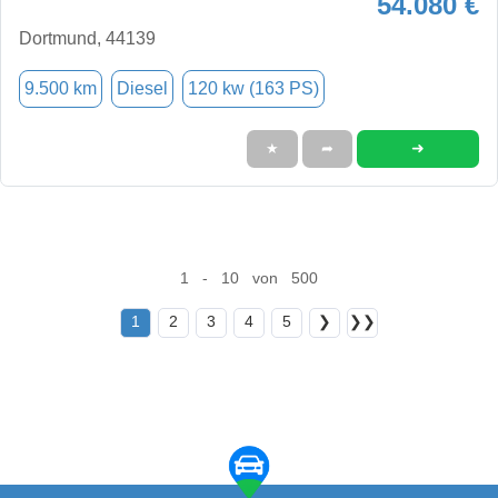
54.080 €
Dortmund, 44139
9.500 km
Diesel
120 kw (163 PS)
➜
★
➦
1 - 10 von 500
1
2
3
4
5
❯
❯❯