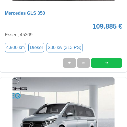
Mercedes GLS 350
109.885 €
Essen, 45309
4.900 km
Diesel
230 kw (313 PS)
➜
★
➦