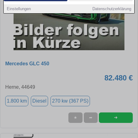
Einstellungen
Datenschutzerklärung
Mercedes GLC 450
82.480 €
Herne, 44649
1.800 km
Diesel
270 kw (367 PS)
➜
★
➦