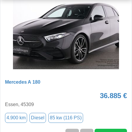
Mercedes A 180
36.885 €
Essen, 45309
4.900 km
Diesel
85 kw (116 PS)