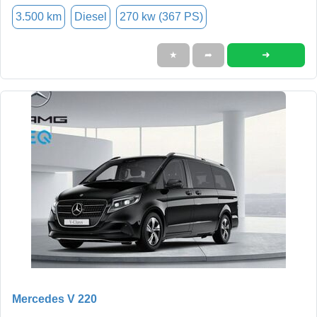
3.500 km
Diesel
270 kw (367 PS)
➜
★
➦
Mercedes V 220