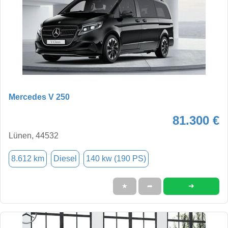
Mercedes V 250
81.300 €
Lünen, 44532
8.612 km
Diesel
140 kw (190 PS)
➜
★
➦