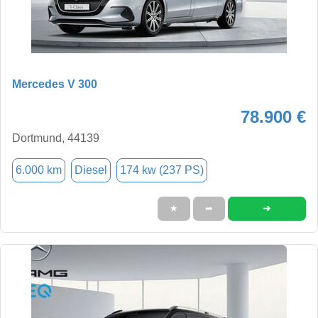
Mercedes V 300
78.900 €
Dortmund, 44139
6.000 km
Diesel
174 kw (237 PS)
➜
★
➦