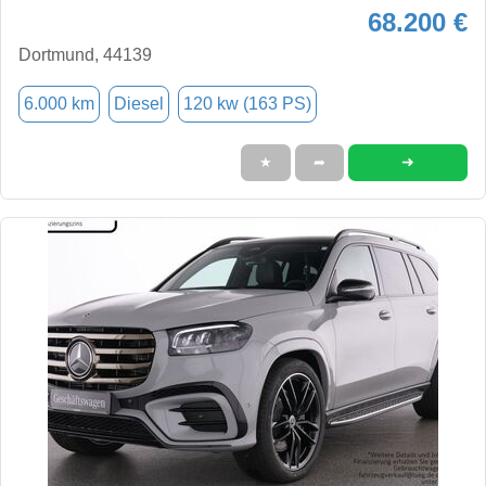
68.200 €
Dortmund, 44139
6.000 km
Diesel
120 kw (163 PS)
➜
★
➦