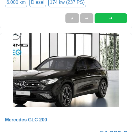
6.000 km
Diesel
174 kw (237 PS)
➜
★
➦
Mercedes GLC 200