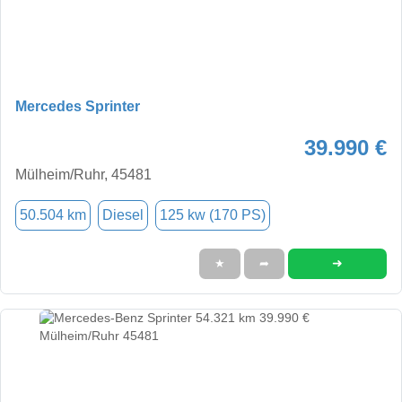
Mercedes Sprinter
39.990 €
Mülheim/Ruhr, 45481
50.504 km
Diesel
125 kw (170 PS)
➜
★
➦