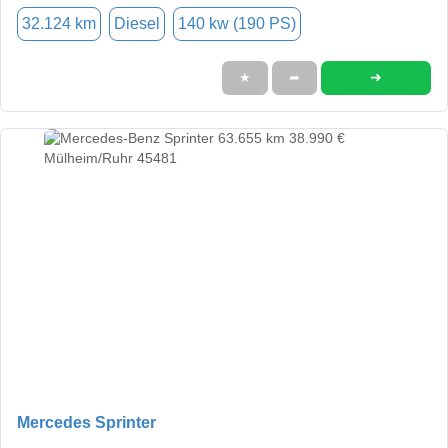
32.124 km
Diesel
140 kw (190 PS)
➜
★
➦
Mercedes Sprinter