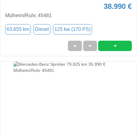
38.990 €
Mülheim/Ruhr, 45481
63.655 km
Diesel
125 kw (170 PS)
➜
★
➦