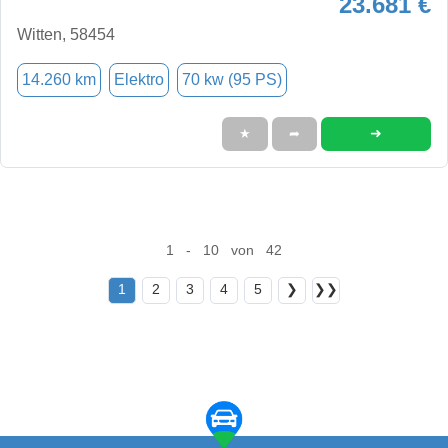
23.681 €
Witten, 58454
14.260 km
Elektro
70 kw (95 PS)
➜
★
➦
1 - 10 von 42
1
2
3
4
5
❯
❯❯