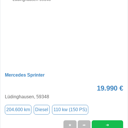
Mercedes Sprinter
19.990 €
Lüdinghausen, 59348
204.600 km
Diesel
110 kw (150 PS)
➜
★
➦