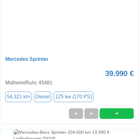
Mercedes Sprinter
39.990 €
Mülheim/Ruhr, 45481
54.321 km
Diesel
125 kw (170 PS)
➜
★
➦