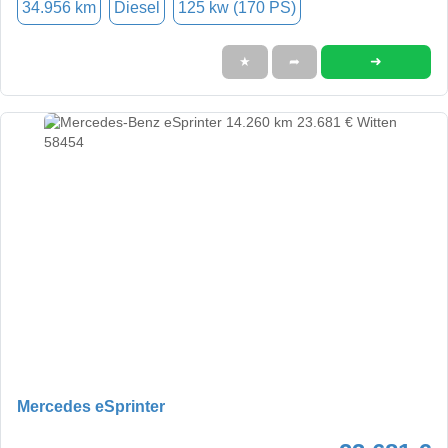
34.956 km
Diesel
125 kw (170 PS)
➜
★
➦
Mercedes eSprinter