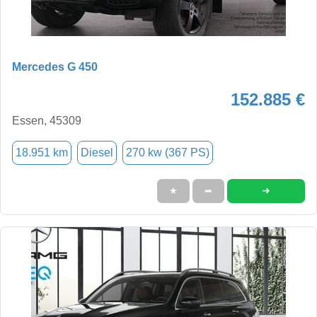
Mercedes G 450
152.885 €
Essen, 45309
18.951 km
Diesel
270 kw (367 PS)
➜
★
➦