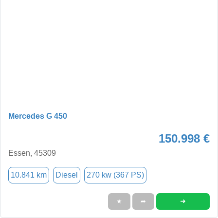
Mercedes G 450
150.998 €
Essen, 45309
10.841 km
Diesel
270 kw (367 PS)
➜
★
➦