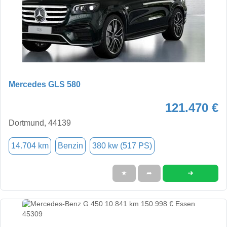
Mercedes GLS 580
121.470 €
Dortmund, 44139
14.704 km
Benzin
380 kw (517 PS)
➜
★
➦