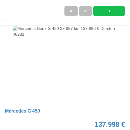
➜
★
➦
Mercedes G 450
137.998 €