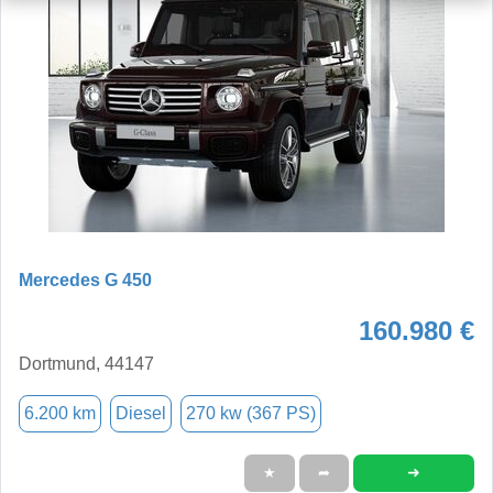
Mercedes G 450
160.980 €
Dortmund, 44147
6.200 km
Diesel
270 kw (367 PS)
➜
★
➦