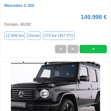
Mercedes G 450
149.998 €
Dorsten, 46282
12.998 km
Diesel
270 kw (367 PS)
➜
★
➦