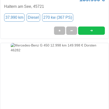
Haltern am See, 45721
37.990 km
Diesel
270 kw (367 PS)
➜
★
➦