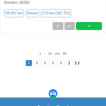
Dorsten, 46282
39.997 km
Diesel
270 kw (367 PS)
➜
★
➦
1 - 10 von 80
1
2
3
4
5
❯
❯❯