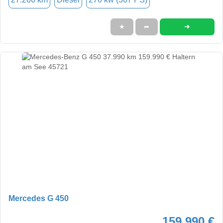
➜
★
➦
Mercedes G 450
159.990 €