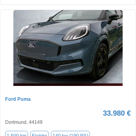
Ford Puma
33.980 €
Dortmund, 44149
1.500 km
Elektro
140 kw (190 PS)