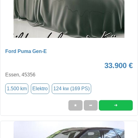
Ford Puma Gen-E
33.900 €
Essen, 45356
1.500 km
Elektro
124 kw (169 PS)
➜
★
➦