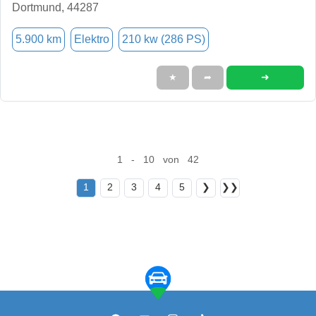
Dortmund, 44287
5.900 km
Elektro
210 kw (286 PS)
➜
★
➦
1 - 10 von 42
1
2
3
4
5
❯
❯❯