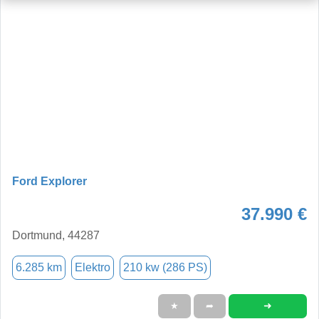
Ford Explorer
37.990 €
Dortmund, 44287
6.285 km
Elektro
210 kw (286 PS)
➜
★
➦