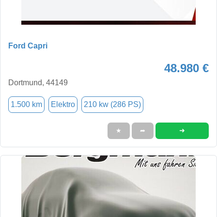
Ford Capri
48.980 €
Dortmund, 44149
1.500 km
Elektro
210 kw (286 PS)
➜
★
➦