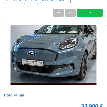
➜
★
➦
Ford Puma
33.980 €