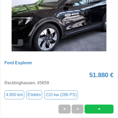
Ford Explorer
51.880 €
Recklinghausen, 45659
4.900 km
Elektro
210 kw (286 PS)
➜
★
➦