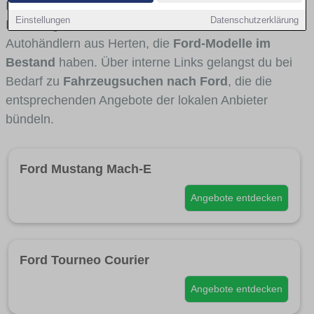
Fahrertypen die Marke interessant ist. Viele
Einstellungen
Datenschutzerklärung
Fahrzeuge stammen von Autohäusern und
Autohändlern aus Herten, die
Ford-Modelle im
Bestand
haben. Über interne Links gelangst du bei
Bedarf zu
Fahrzeugsuchen nach Ford
, die die
entsprechenden Angebote der lokalen Anbieter
bündeln.
Ford Mustang Mach-E
Angebote entdecken
Ford Tourneo Courier
Angebote entdecken