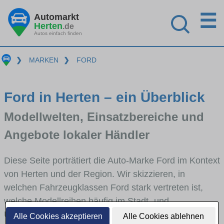
☰
Automarkt
Herten
.de
Autos einfach finden
❯
MARKEN
❯
FORD
Ford in Herten – ein Überblick
Modellwelten, Einsatzbereiche und
Angebote lokaler Händler
Diese Seite porträtiert die Auto-Marke Ford im Kontext
von Herten und der Region. Wir skizzieren, in
welchen Fahrzeugklassen Ford stark vertreten ist,
welche Modellreihen häufig im Stadt- und
Umlandverkehr zu sehen sind und für welche
Alle Cookies akzeptieren
Alle Cookies ablehnen