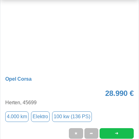
Opel Corsa
28.990 €
Herten, 45699
4.000 km
Elektro
100 kw (136 PS)
➜
★
➦