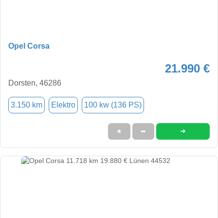
Opel Corsa
21.990 €
Dorsten, 46286
3.150 km
Elektro
100 kw (136 PS)
➜
★
➦