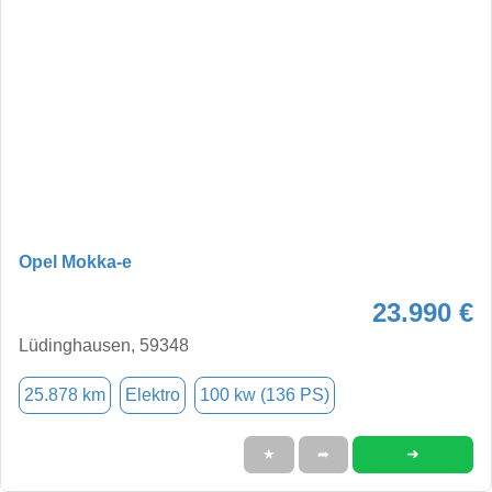
Opel Mokka-e
23.990 €
Lüdinghausen, 59348
25.878 km
Elektro
100 kw (136 PS)
➜
★
➦