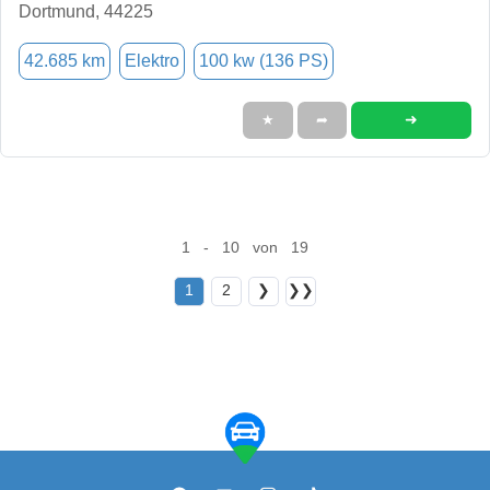
Dortmund, 44225
42.685 km
Elektro
100 kw (136 PS)
➜
★
➦
1 - 10 von 19
1
2
❯
❯❯