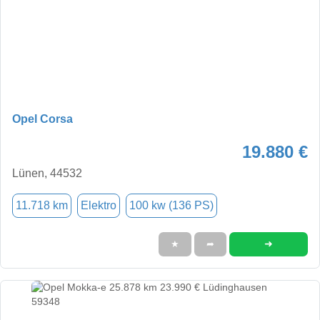
Opel Corsa
19.880 €
Lünen, 44532
11.718 km
Elektro
100 kw (136 PS)
➜
★
➦