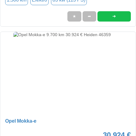
➜
★
➦
Opel Mokka-e
30.924 €