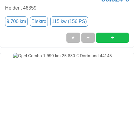
Heiden, 46359
9.700 km
Elektro
115 kw (156 PS)
➜
★
➦