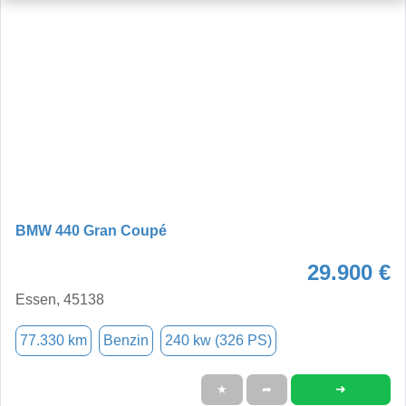
BMW 440 Gran Coupé
29.900 €
Essen, 45138
77.330 km
Benzin
240 kw (326 PS)
➜
★
➦