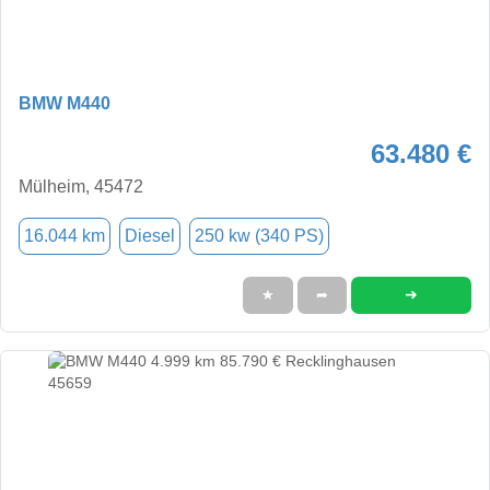
BMW M440
63.480 €
Mülheim, 45472
16.044 km
Diesel
250 kw (340 PS)
➜
★
➦