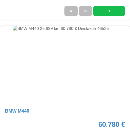
➜
★
➦
BMW M440
60.780 €