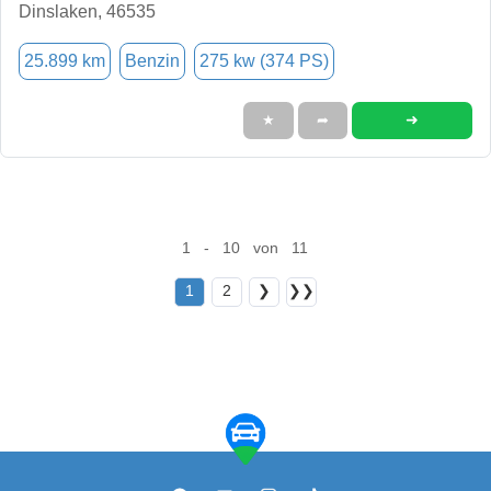
Dinslaken, 46535
25.899 km
Benzin
275 kw (374 PS)
➜
★
➦
1 - 10 von 11
1
2
❯
❯❯