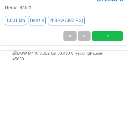
Herne, 44625
1.001 km
Benzin
288 kw (392 PS)
➜
★
➦