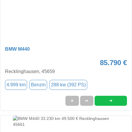
BMW M440
85.790 €
Recklinghausen, 45659
4.999 km
Benzin
288 kw (392 PS)
➜
★
➦