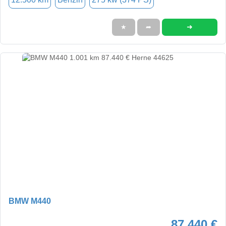
➜
★
➦
BMW M440
87.440 €