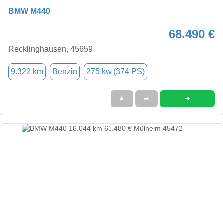
BMW M440
68.490 €
Recklinghausen, 45659
9.322 km
Benzin
275 kw (374 PS)
➜
★
➦