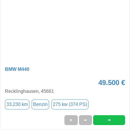
BMW M440
49.500 €
Recklinghausen, 45661
33.230 km
Benzin
275 kw (374 PS)
➜
★
➦