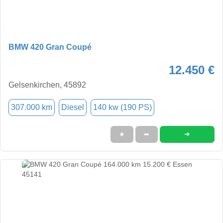
BMW 420 Gran Coupé
12.450 €
Gelsenkirchen, 45892
307.000 km
Diesel
140 kw (190 PS)
➜
★
➦