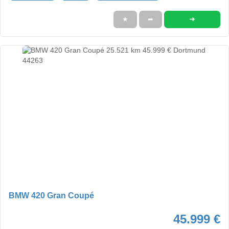
➜
★
➦
BMW 420 Gran Coupé
45.999 €