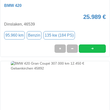
BMW 420
25.989 €
Dinslaken, 46539
95.960 km
Benzin
135 kw (184 PS)
➜
★
➦