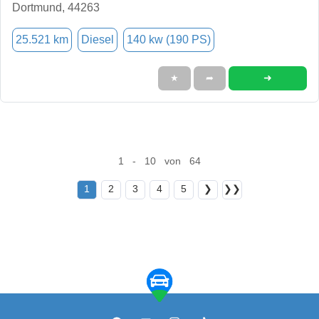
Dortmund, 44263
25.521 km
Diesel
140 kw (190 PS)
➜
★
➦
1 - 10 von 64
1
2
3
4
5
❯
❯❯