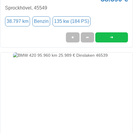
Sprockhövel, 45549
38.797 km
Benzin
135 kw (184 PS)
➜
★
➦