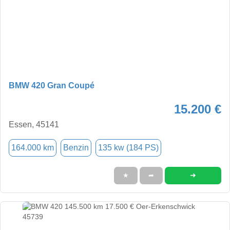
BMW 420 Gran Coupé
15.200 €
Essen, 45141
164.000 km
Benzin
135 kw (184 PS)
➜
★
➦