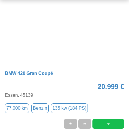
BMW 420 Gran Coupé
20.999 €
Essen, 45139
77.000 km
Benzin
135 kw (184 PS)
➜
★
➦