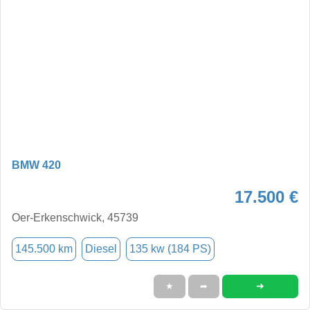
BMW 420
17.500 €
Oer-Erkenschwick, 45739
145.500 km
Diesel
135 kw (184 PS)
➜
★
➦