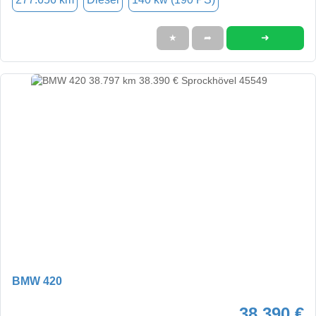
➜
★
➦
BMW 420
38.390 €