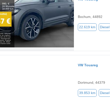
Bochum, 44892
22.619 km
Diesel
VW Touareg
Dortmund, 44379
39.853 km
Diesel