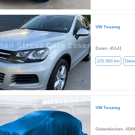
VW Touareg
Essen, 45141
225.900 km
Diese
VW Touareg
Gelsenkirchen, 458