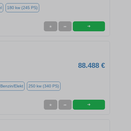
l
180 kw (245 PS)
➜
★
➦
88.488 €
(Benzin/Elekt
250 kw (340 PS)
➜
★
➦