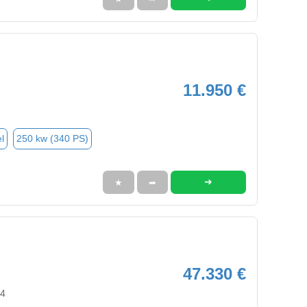
11.950 €
l
250 kw (340 PS)
➜
★
➦
47.330 €
94