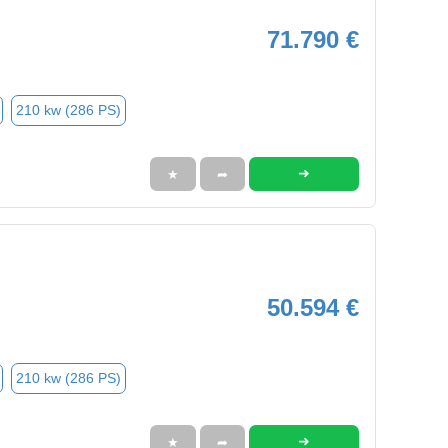
71.790 €
210 kw (286 PS)
➜
★
➦
50.594 €
210 kw (286 PS)
➜
★
➦