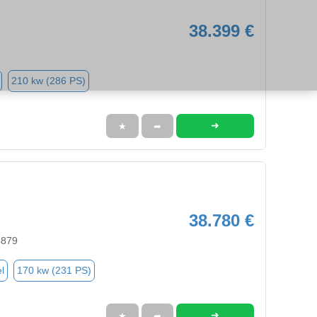
38.399 €
210 kw (286 PS)
➜
★
➦
38.780 €
4879
l
170 kw (231 PS)
➜
★
➦