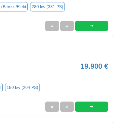
 (Benzin/Elekt
280 kw (381 PS)
➜
★
➦
19.900 €
l
150 kw (204 PS)
➜
★
➦