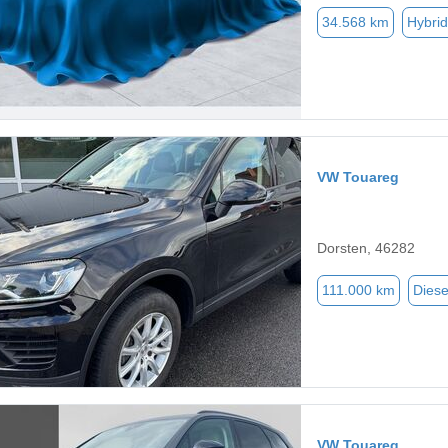
34.568 km
Hybrid
VW Touareg
Dorsten, 46282
111.000 km
Diese
VW Touareg