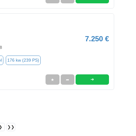
7.250 €
8
l
176 kw (239 PS)
➜
★
➦
❯
❯❯