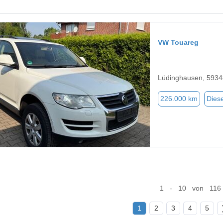
VW Touareg
Lüdinghausen, 5934
226.000 km
Diese
1 - 10 von 116
1
2
3
4
5