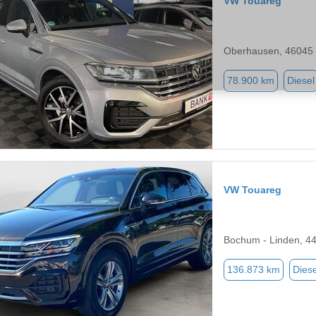
VW Touareg
Oberhausen, 46045
78.900 km
Diesel
VW Touareg
Bochum - Linden, 4
136.873 km
Diese