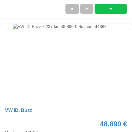
➜
★
➦
VW ID. Buzz
48.890 €