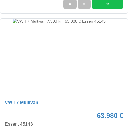
➜
★
➦
VW T7 Multivan
63.980 €
Essen, 45143