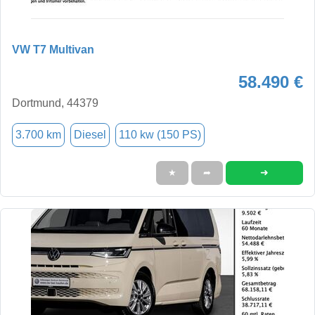
VW T7 Multivan
58.490 €
Dortmund, 44379
3.700 km
Diesel
110 kw (150 PS)
➜
★
➦