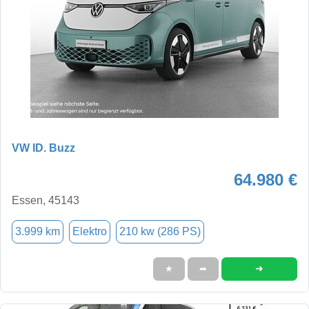
VW ID. Buzz
64.980 €
Essen, 45143
3.999 km
Elektro
210 kw (286 PS)
➜
★
➦