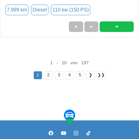
7.999 km
Diesel
110 kw (150 PS)
➜
★
➦
1 - 10 von 197
1
2
3
4
5
❯
❯❯