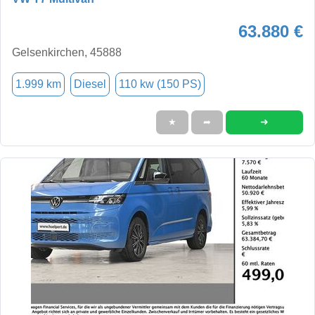
63.880 €
Gelsenkirchen, 45888
1.999 km
Diesel
110 kw (150 PS)
➜
★
➦