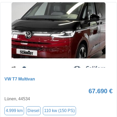
VW T7 Multivan
67.690 €
Lünen, 44534
4.999 km
Diesel
110 kw (150 PS)