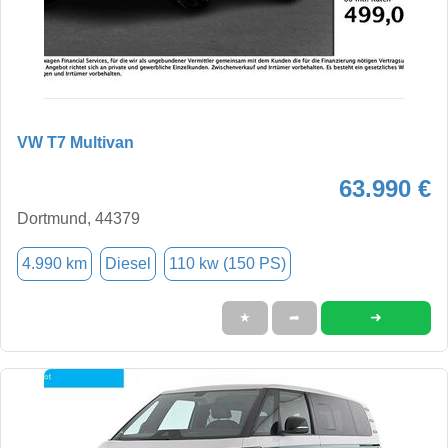
VW T7 Multivan
63.990 €
Dortmund, 44379
4.990 km
Diesel
110 kw (150 PS)
➜
★
➦