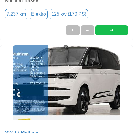
Bochum, 44866
7.237 km
Elektro
125 kw (170 PS)
➜
★
➦
VW T7 Multivan