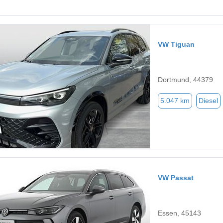
VW Tiguan
Dortmund, 44379
5.047 km
Diesel
VW Passat
Essen, 45143