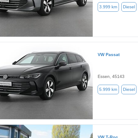
3.999 km
Diesel
VW Passat
Essen, 45143
5.999 km
Diesel
VW T-Roc