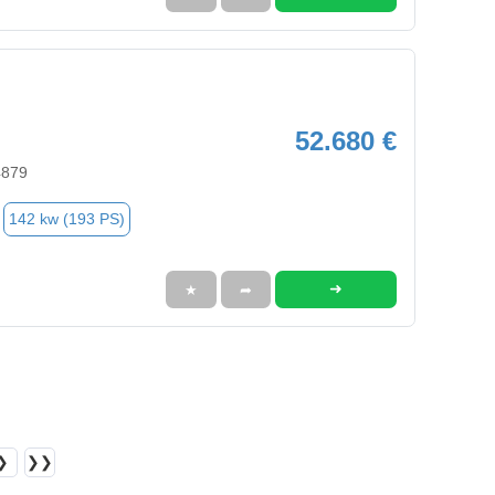
52.680 €
4879
142 kw (193 PS)
➜
★
➦
❯
❯❯