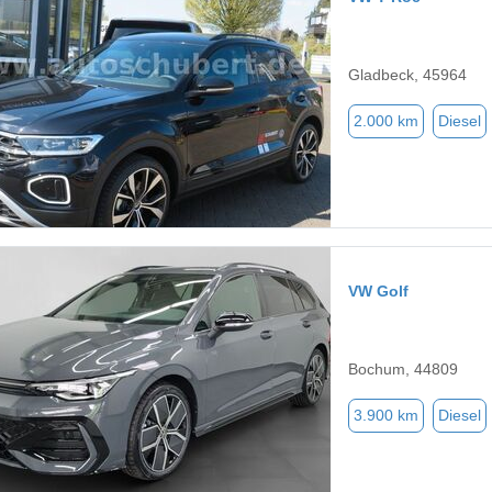
Gladbeck, 45964
2.000 km
Diesel
VW Golf
Bochum, 44809
3.900 km
Diesel