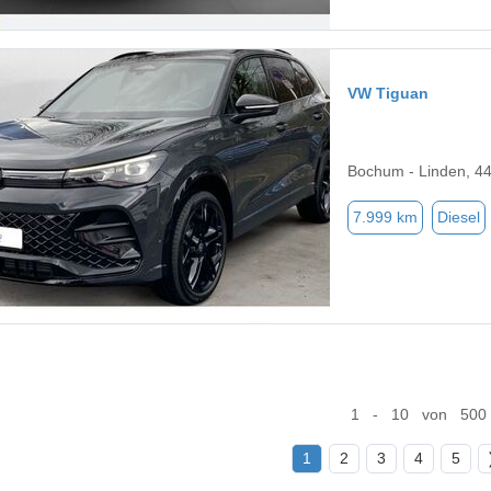
VW Tiguan
Bochum - Linden, 4
7.999 km
Diesel
1 - 10 von 500
1
2
3
4
5