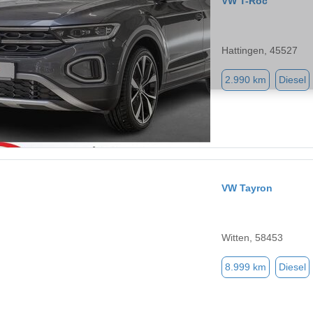
VW T-Roc
Hattingen, 45527
2.990 km
Diesel
VW Tayron
Witten, 58453
8.999 km
Diesel