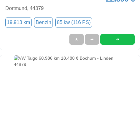
Dortmund, 44379
19.913 km
Benzin
85 kw (116 PS)
➜
★
➦