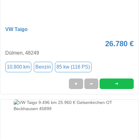
VW Taigo
26.780 €
Dülmen, 48249
10.800 km
Benzin
85 kw (116 PS)
➜
★
➦