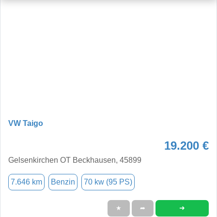
VW Taigo
19.200 €
Gelsenkirchen OT Beckhausen, 45899
7.646 km
Benzin
70 kw (95 PS)
➜
★
➦