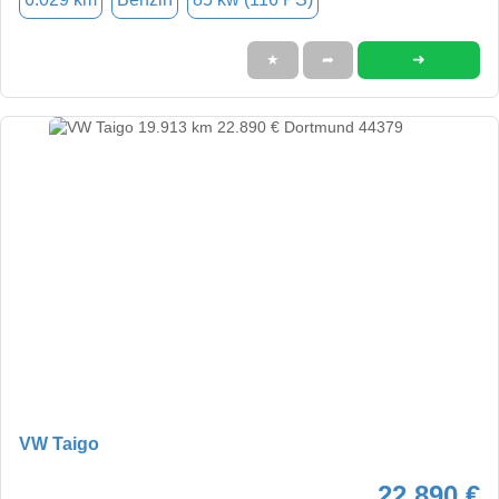
➜
★
➦
VW Taigo
22.890 €