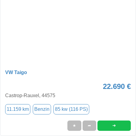
VW Taigo
22.690 €
Castrop-Rauxel, 44575
11.159 km
Benzin
85 kw (116 PS)
➜
★
➦