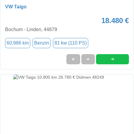
VW Taigo
18.480 €
Bochum - Linden, 44879
60.986 km
Benzin
81 kw (110 PS)
➜
★
➦