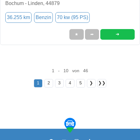
Bochum - Linden, 44879
36.255 km
Benzin
70 kw (95 PS)
➜
★
➦
1 - 10 von 46
1
2
3
4
5
❯
❯❯