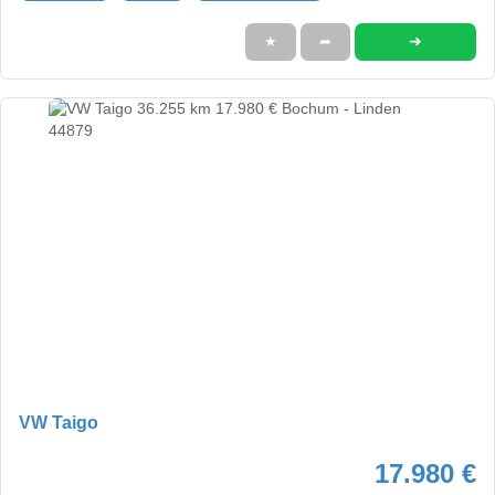
➜
★
➦
VW Taigo
17.980 €