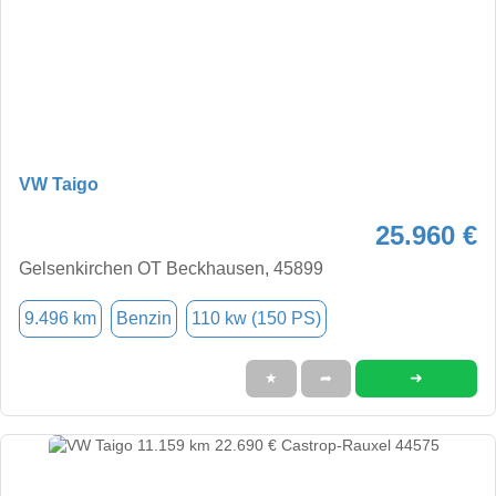
VW Taigo
25.960 €
Gelsenkirchen OT Beckhausen, 45899
9.496 km
Benzin
110 kw (150 PS)
➜
★
➦