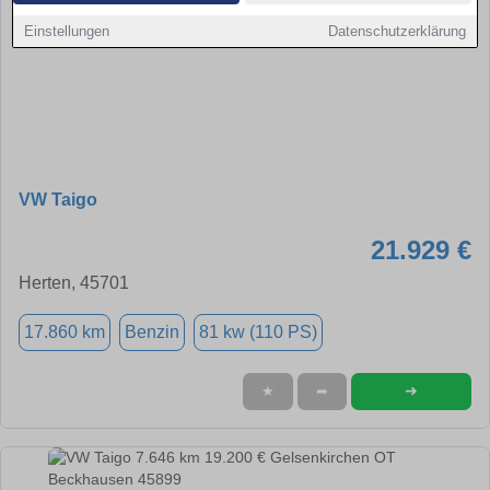
Einstellungen
Datenschutzerklärung
VW Taigo
21.929 €
Herten, 45701
17.860 km
Benzin
81 kw (110 PS)
➜
★
➦