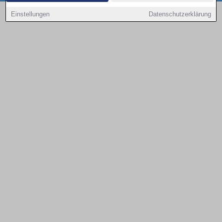
Copyright © 2000 - 2026 | 1A Infosysteme GmbH | Content by: 1a-sites-autos
Einstellungen
Datenschutzerklärung
08.08.2026