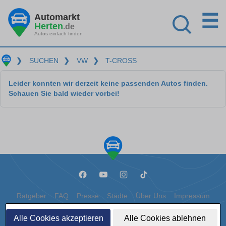
☰
Automarkt
Herten
.de
Autos einfach finden
❯
SUCHEN
❯
VW
❯
T-CROSS
Leider konnten wir derzeit keine passenden Autos finden.
Schauen Sie bald wieder vorbei!
Ratgeber
FAQ
Presse
Städte
Über Uns
Impressum
Datenschutz
Cookies
Alle Cookies akzeptieren
Alle Cookies ablehnen