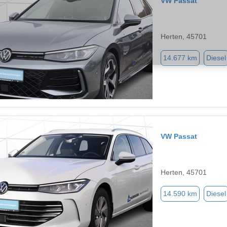
VW Passat
Herten, 45701
14.677 km
Diesel
VW Passat
Herten, 45701
14.590 km
Diesel