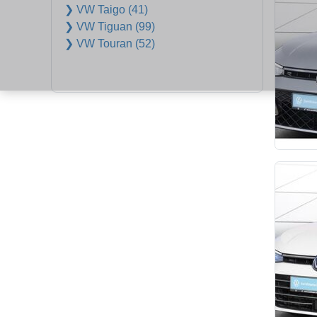
❯ VW Taigo (41)
❯ VW Tiguan (99)
❯ VW Touran (52)