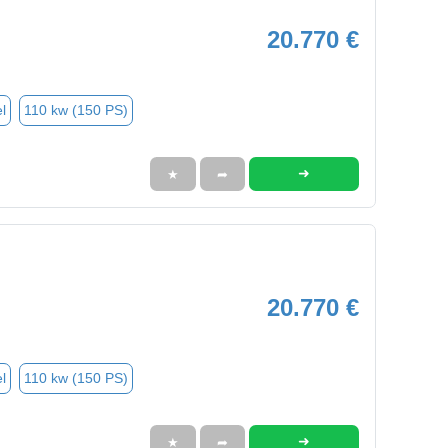
20.770 €
l
110 kw (150 PS)
➜
★
➦
20.770 €
l
110 kw (150 PS)
➜
★
➦