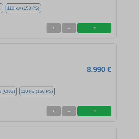
l
110 kw (150 PS)
➜
★
➦
8.990 €
s (CNG)
110 kw (150 PS)
➜
★
➦