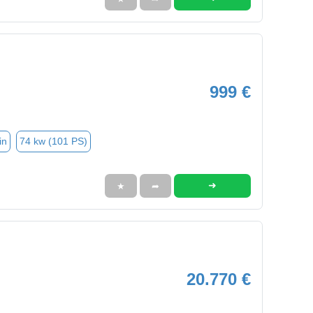
999 €
in
74 kw (101 PS)
➜
★
➦
20.770 €