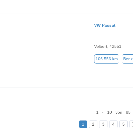
VW Passat
Velbert, 42551
106.556 km
Benz
1 - 10 von 85
1
2
3
4
5