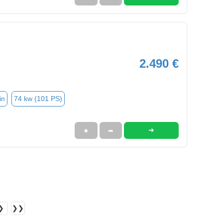
2.490 €
in
74 kw (101 PS)
➜
★
➦
❯
❯❯