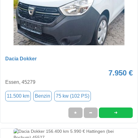
Dacia Dokker
7.950 €
Essen, 45279
11.500 km
Benzin
75 kw (102 PS)
➜
★
➦