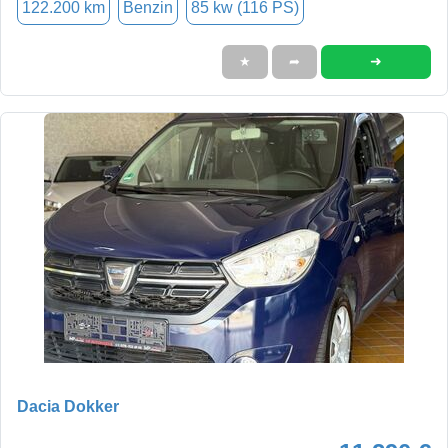
122.200 km
Benzin
85 kw (116 PS)
➜
★
➦
Dacia Dokker