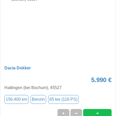
Dacia Dokker
5.990 €
Hattingen (bei Bochum), 45527
156.400 km
Benzin
85 kw (116 PS)
➜
★
➦