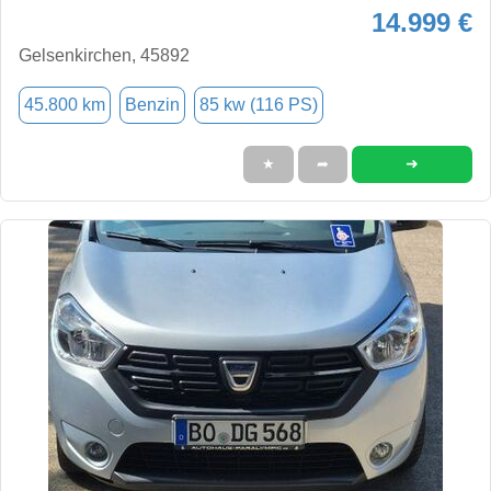
14.999 €
Gelsenkirchen, 45892
45.800 km
Benzin
85 kw (116 PS)
➜
★
➦