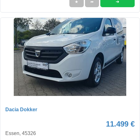
➜
★
➦
Dacia Dokker
11.499 €
Essen, 45326