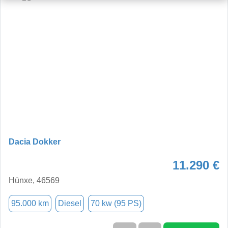
Dacia Dokker
11.290 €
Hünxe, 46569
95.000 km
Diesel
70 kw (95 PS)