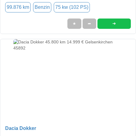
99.876 km
Benzin
75 kw (102 PS)
➜
★
➦
Dacia Dokker