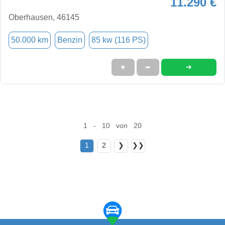
11.290 €
Oberhausen, 46145
50.000 km
Benzin
85 kw (116 PS)
➜
★
➦
1 - 10 von 20
1
2
❯
❯❯