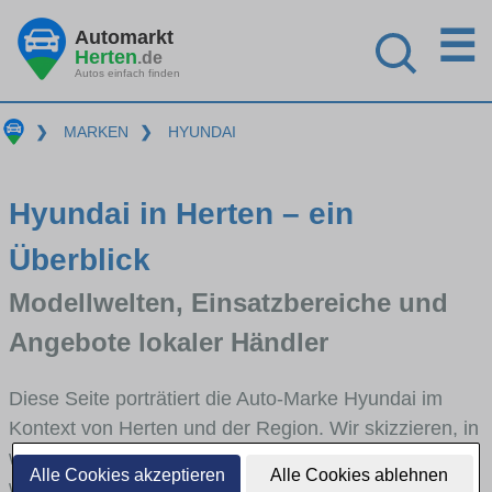
☰
Automarkt
Herten
.de
Autos einfach finden
❯
MARKEN
❯
HYUNDAI
Hyundai in Herten – ein
Überblick
Modellwelten, Einsatzbereiche und
Angebote lokaler Händler
Diese Seite porträtiert die Auto-Marke Hyundai im
Kontext von Herten und der Region. Wir skizzieren, in
welchen Fahrzeugklassen Hyundai stark vertreten ist,
Alle Cookies akzeptieren
Alle Cookies ablehnen
welche Modellreihen häufig im Stadt- und