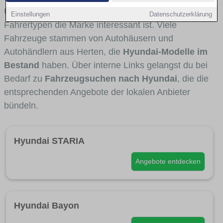
Umlandverkehr zu sehen sind und für welche
Einstellungen
Datenschutzerklärung
Fahrertypen die Marke interessant ist. Viele
Fahrzeuge stammen von Autohäusern und
Autohändlern aus Herten, die
Hyundai-Modelle im
Bestand
haben. Über interne Links gelangst du bei
Bedarf zu
Fahrzeugsuchen nach Hyundai
, die die
entsprechenden Angebote der lokalen Anbieter
bündeln.
Hyundai STARIA
Angebote entdecken
Hyundai Bayon