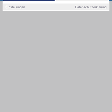
Copyright © 2000 - 2026 | 1A Infosysteme GmbH | Content by: 1a-sites-autos
Einstellungen
Datenschutzerklärung
08.08.2026