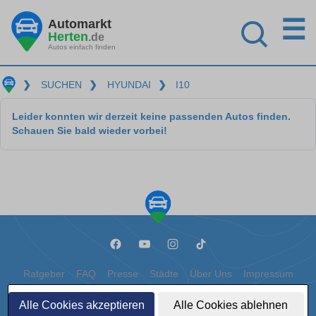
☰
Automarkt
Herten
.de
Autos einfach finden
❯
SUCHEN
❯
HYUNDAI
❯
I10
Leider konnten wir derzeit keine passenden Autos finden.
Schauen Sie bald wieder vorbei!
Ratgeber
FAQ
Presse
Städte
Über Uns
Impressum
Datenschutz
Cookies
Alle Cookies akzeptieren
Alle Cookies ablehnen