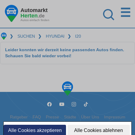
☰
Automarkt
Herten
.de
Autos einfach finden
❯
SUCHEN
❯
HYUNDAI
❯
I20
Leider konnten wir derzeit keine passenden Autos finden.
Schauen Sie bald wieder vorbei!
Ratgeber
FAQ
Presse
Städte
Über Uns
Impressum
Datenschutz
Cookies
Alle Cookies akzeptieren
Alle Cookies ablehnen