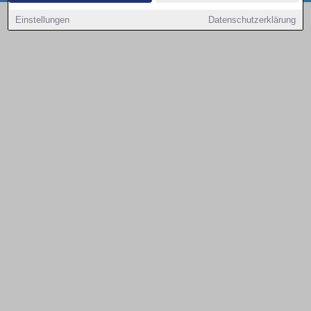
Copyright © 2000 - 2026 | 1A Infosysteme GmbH | Content by: 1a-sites-autos
Einstellungen
Datenschutzerklärung
08.08.2026