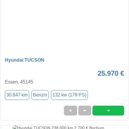
Hyundai TUCSON
25.970 €
Essen, 45145
30.847 km
Benzin
132 kw (179 PS)
➜
★
➦