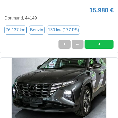
15.980 €
Dortmund, 44149
76.137 km
Benzin
130 kw (177 PS)
➜
★
➦