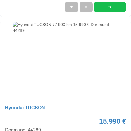
➜
★
➦
Hyundai TUCSON
15.990 €
Dortmund, 44289