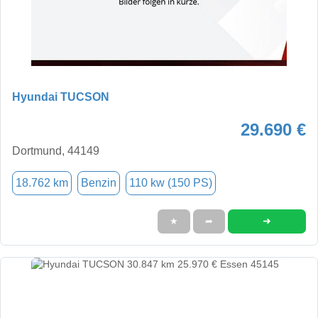
Hyundai TUCSON
29.690 €
Dortmund, 44149
18.762 km
Benzin
110 kw (150 PS)
➜
★
➦