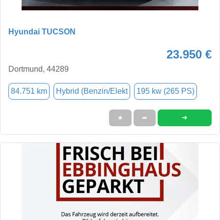
Hyundai TUCSON
23.950 €
Dortmund, 44289
84.751 km
Hybrid (Benzin/Elekt
195 kw (265 PS)
➜
★
➦