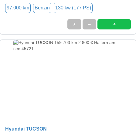
97.000 km
Benzin
130 kw (177 PS)
➜
★
➦
Hyundai TUCSON