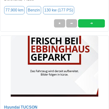
77.900 km
Benzin
130 kw (177 PS)
➜
★
➦
Hyundai TUCSON