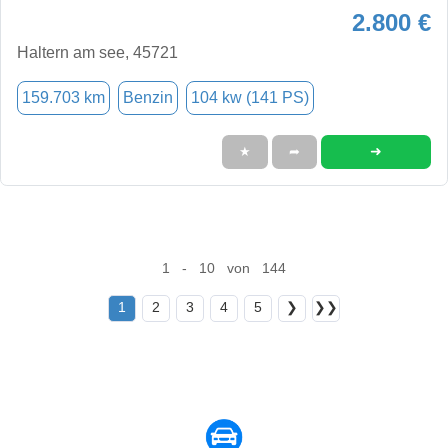
2.800 €
Haltern am see, 45721
159.703 km
Benzin
104 kw (141 PS)
➜
★
➦
1 - 10 von 144
1
2
3
4
5
❯
❯❯