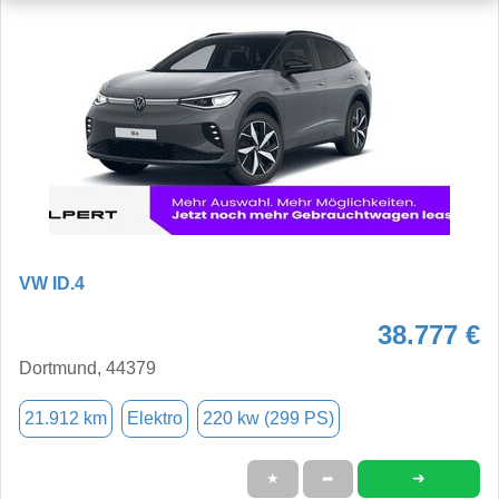
VW ID.4
38.777 €
Dortmund, 44379
21.912 km
Elektro
220 kw (299 PS)
➜
★
➦