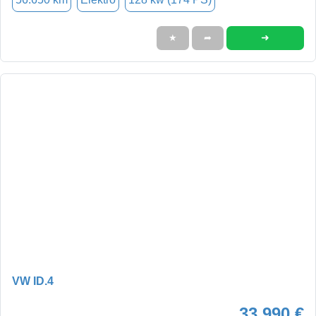
➜
★
➦
VW ID.4
33.990 €