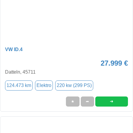
VW ID.4
27.999 €
Datteln, 45711
124.473 km
Elektro
220 kw (299 PS)
➜
★
➦