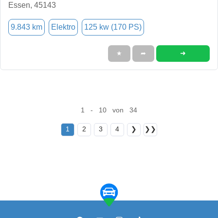
Essen, 45143
9.843 km
Elektro
125 kw (170 PS)
➜
★
➦
1 - 10 von 34
1
2
3
4
❯
❯❯