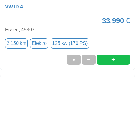
VW ID.4
33.990 €
Essen, 45307
2.150 km
Elektro
125 kw (170 PS)
➜
★
➦