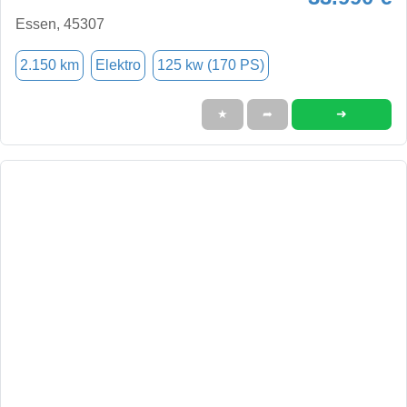
Essen, 45307
2.150 km
Elektro
125 kw (170 PS)
➜
★
➦