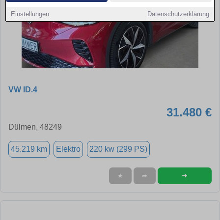
Einstellungen
Datenschutzerklärung
VW ID.4
31.480 €
Dülmen, 48249
45.219 km
Elektro
220 kw (299 PS)
➜
★
➦