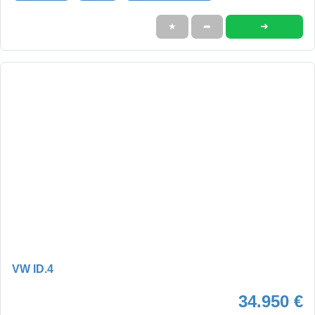
➜
★
➦
VW ID.4
34.950 €