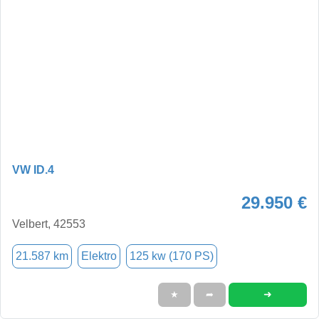
VW ID.4
29.950 €
Velbert, 42553
21.587 km
Elektro
125 kw (170 PS)
➜
★
➦