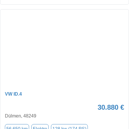
VW ID.4
30.880 €
Dülmen, 48249
56.650 km
Elektro
128 kw (174 PS)