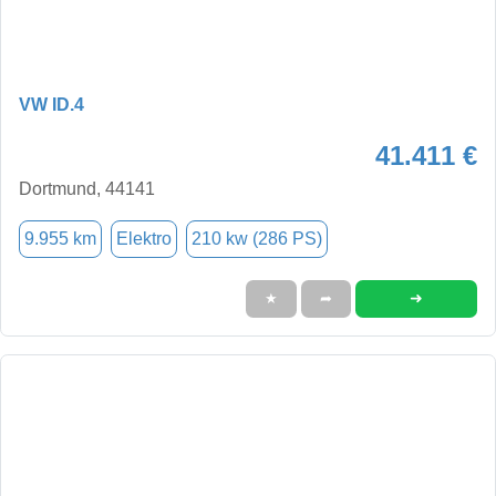
VW ID.4
41.411 €
Dortmund, 44141
9.955 km
Elektro
210 kw (286 PS)
➜
★
➦