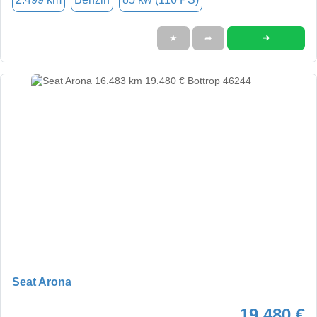
➜
★
➦
Seat Arona
19.480 €