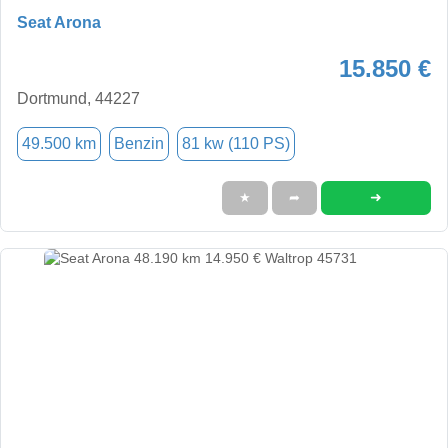
Seat Arona
15.850 €
Dortmund, 44227
49.500 km
Benzin
81 kw (110 PS)
➜
★
➦