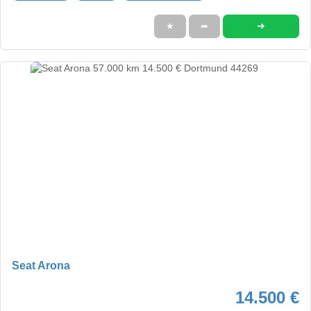
➜
★
➦
Seat Arona
14.500 €