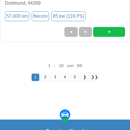
Dortmund, 44269
57.000 km
Benzin
85 kw (116 PS)
➜
★
➦
1 - 10 von 69
1
2
3
4
5
❯
❯❯