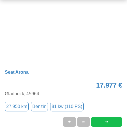
Seat Arona
17.977 €
Gladbeck, 45964
27.950 km
Benzin
81 kw (110 PS)
➜
★
➦