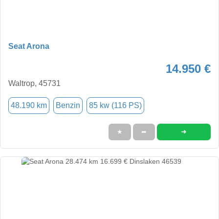
Seat Arona
14.950 €
Waltrop, 45731
48.190 km
Benzin
85 kw (116 PS)
➜
★
➦