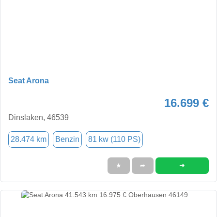
Seat Arona
16.699 €
Dinslaken, 46539
28.474 km
Benzin
81 kw (110 PS)
➜
★
➦