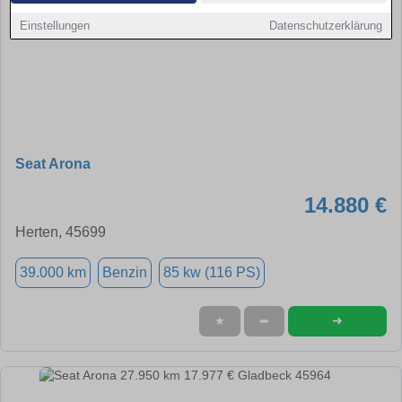
Einstellungen
Datenschutzerklärung
Seat Arona
14.880 €
Herten, 45699
39.000 km
Benzin
85 kw (116 PS)
➜
★
➦