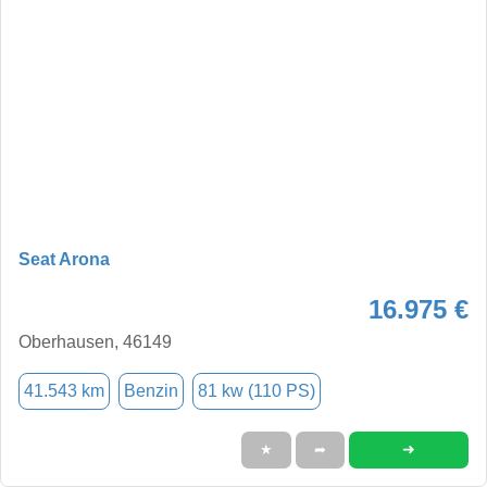
Seat Arona
16.975 €
Oberhausen, 46149
41.543 km
Benzin
81 kw (110 PS)
➜
★
➦