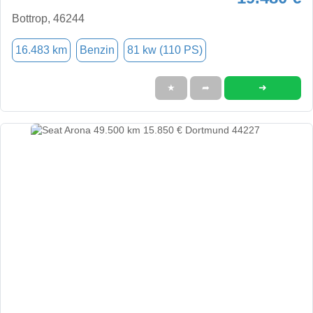
Bottrop, 46244
16.483 km
Benzin
81 kw (110 PS)
➜
★
➦