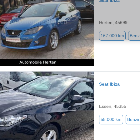
Seat Ibiza
Herten, 45699
167.000 km
Benz
Seat Ibiza
Essen, 45355
55.000 km
Benzi