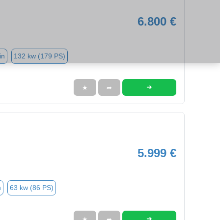
6.800 €
in
132 kw (179 PS)
➜
★
➦
5.999 €
n
63 kw (86 PS)
➜
★
➦