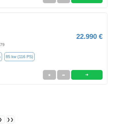
22.990 €
579
n
85 kw (116 PS)
➜
★
➦
❯
❯❯