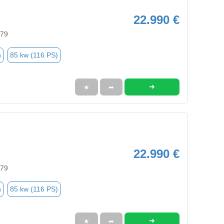
22.990 €
579
n
85 kw (116 PS)
➜
★
➦
22.990 €
579
n
85 kw (116 PS)
➜
★
➦