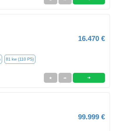
16.470 €
n
81 kw (110 PS)
➜
★
➦
99.999 €