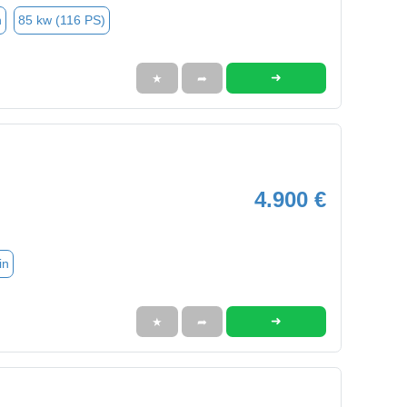
n
85 kw (116 PS)
➜
★
➦
4.900 €
in
➜
★
➦