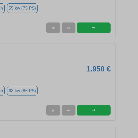
in
55 kw (75 PS)
➜
★
➦
1.950 €
in
63 kw (86 PS)
➜
★
➦