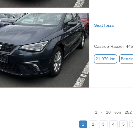
Seat Ibiza
Castrop-Rauxel, 44
21.970 km
Benzi
1 - 10 von 252
1
2
3
4
5