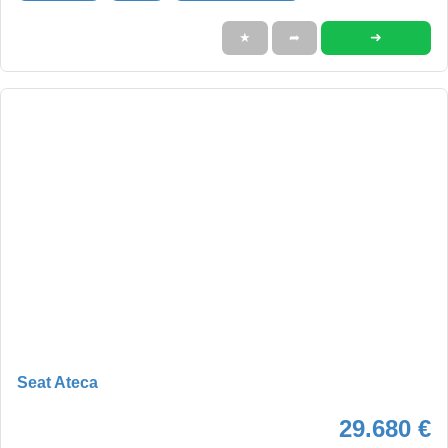
➜
★
➦
Seat Ateca
29.680 €