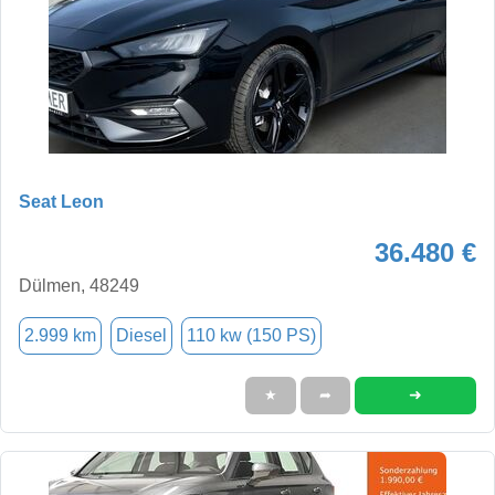
Seat Leon
36.480 €
Dülmen, 48249
2.999 km
Diesel
110 kw (150 PS)
➜
★
➦