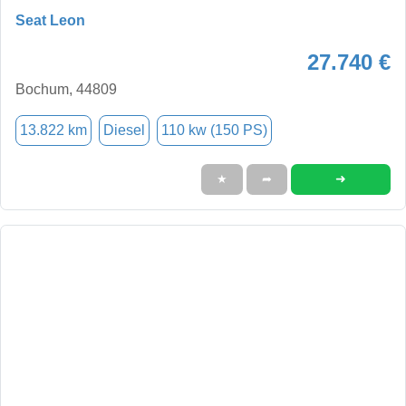
Seat Leon
27.740 €
Bochum, 44809
13.822 km
Diesel
110 kw (150 PS)
➜
★
➦