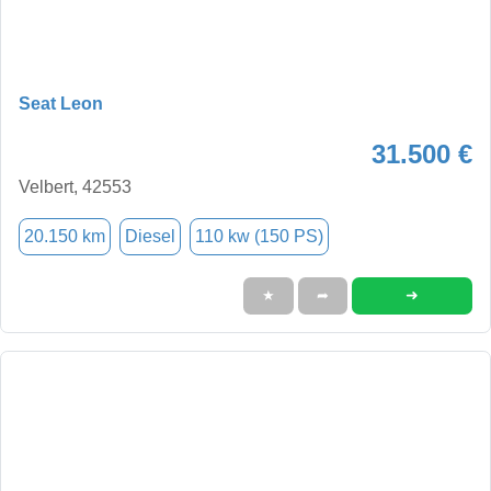
Seat Leon
31.500 €
Velbert, 42553
20.150 km
Diesel
110 kw (150 PS)
➜
★
➦