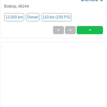
Bottrop, 46244
12.000 km
Diesel
110 kw (150 PS)
➜
★
➦