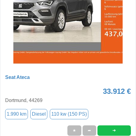
Seat Ateca
33.912 €
Dortmund, 44269
1.990 km
Diesel
110 kw (150 PS)
➜
★
➦