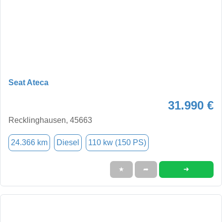
Seat Ateca
31.990 €
Recklinghausen, 45663
24.366 km
Diesel
110 kw (150 PS)
➜
★
➦