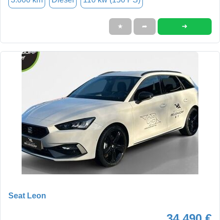
➜
★
➦
Seat Leon
34.490 €