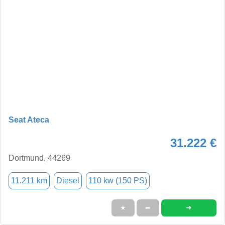
Seat Ateca
31.222 €
Dortmund, 44269
11.211 km
Diesel
110 kw (150 PS)
➜
★
➦