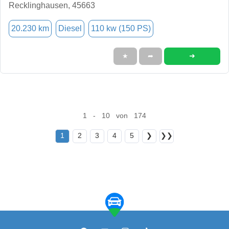
Recklinghausen, 45663
20.230 km
Diesel
110 kw (150 PS)
➜
★
➦
1 - 10 von 174
1
2
3
4
5
❯
❯❯