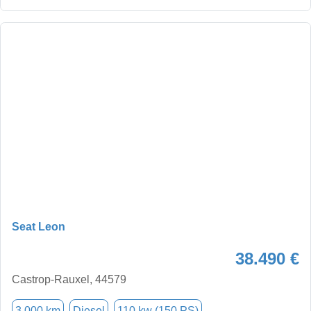
Seat Leon
38.490 €
Castrop-Rauxel, 44579
3.000 km
Diesel
110 kw (150 PS)