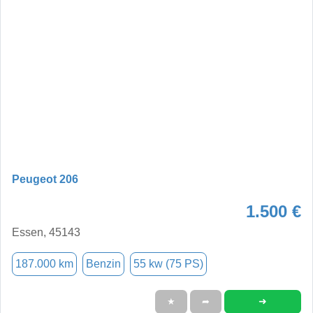
Peugeot 206
1.500 €
Essen, 45143
187.000 km
Benzin
55 kw (75 PS)
➜
★
➦