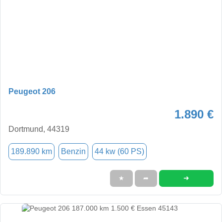
Peugeot 206
1.890 €
Dortmund, 44319
189.890 km
Benzin
44 kw (60 PS)
➜
★
➦