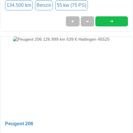
134.500 km
Benzin
55 kw (75 PS)
➜
★
➦
Peugeot 206