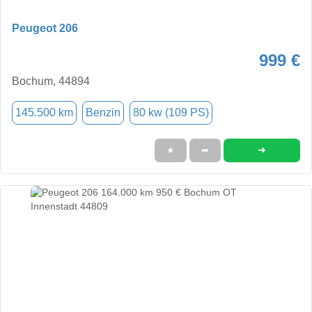
Peugeot 206
999 €
Bochum, 44894
145.500 km
Benzin
80 kw (109 PS)
➜
★
➦