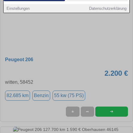
Einstellungen
Datenschutzerklärung
Peugeot 206
2.200 €
witten, 58452
82.685 km
Benzin
55 kw (75 PS)
➜
★
➦