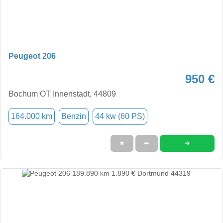
Peugeot 206
950 €
Bochum OT Innenstadt, 44809
164.000 km
Benzin
44 kw (60 PS)
➜
★
➦