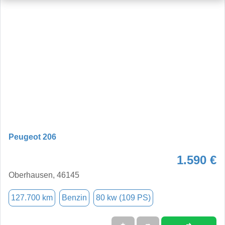
Peugeot 206
1.590 €
Oberhausen, 46145
127.700 km
Benzin
80 kw (109 PS)
➜
★
➦