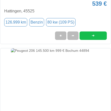
539 €
Hattingen, 45525
126.999 km
Benzin
80 kw (109 PS)
➜
★
➦