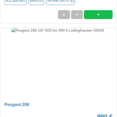
83.500 km
Benzin
44 kw (60 PS)
➜
★
➦
Peugeot 206
990 €