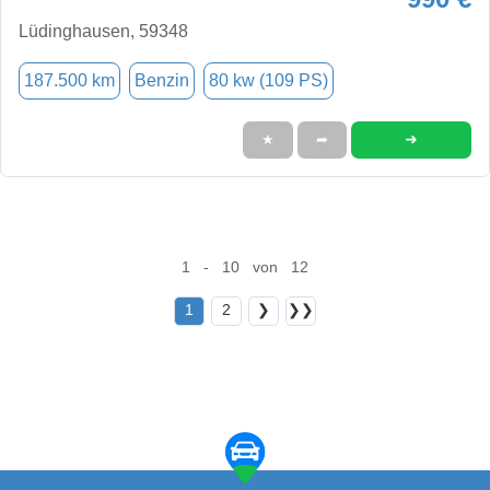
Lüdinghausen, 59348
187.500 km
Benzin
80 kw (109 PS)
➜
★
➦
1 - 10 von 12
1
2
❯
❯❯