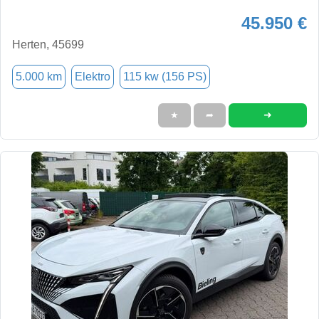
45.950 €
Herten, 45699
5.000 km
Elektro
115 kw (156 PS)
➜
★
➦