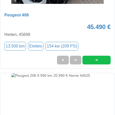
Peugeot 408
45.490 €
Herten, 45699
13.500 km
Elektro
154 kw (209 PS)
➜
★
➦