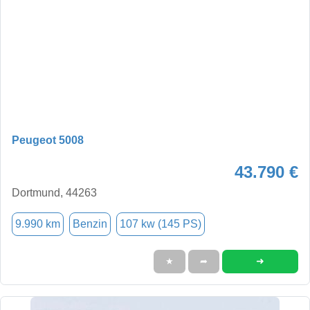
Peugeot 5008
43.790 €
Dortmund, 44263
9.990 km
Benzin
107 kw (145 PS)
➜
★
➦