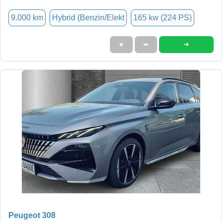
9.000 km
Hybrid (Benzin/Elekt
165 kw (224 PS)
➜
★
➦
Peugeot 308