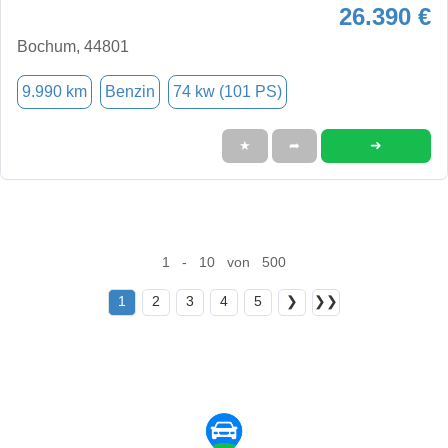
26.390 €
Bochum, 44801
9.990 km
Benzin
74 kw (101 PS)
➜
★
➦
1 - 10 von 500
1
2
3
4
5
❯
❯❯