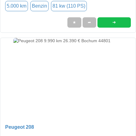
5.000 km
Benzin
81 kw (110 PS)
➜
★
➦
Peugeot 208