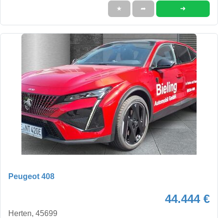
➜
★
➦
Peugeot 408
44.444 €
Herten, 45699