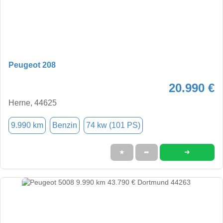
Peugeot 208
20.990 €
Herne, 44625
9.990 km
Benzin
74 kw (101 PS)
➜
★
➦