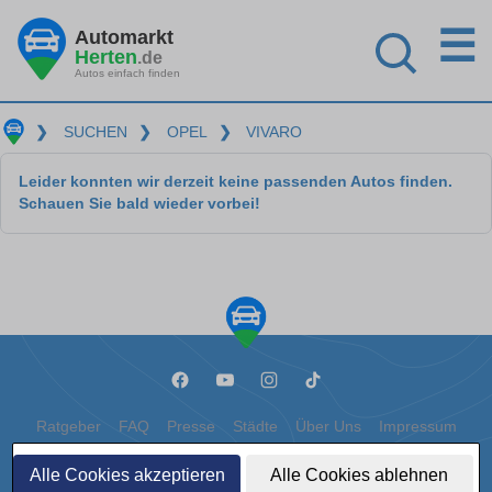
☰
Automarkt
Herten
.de
Autos einfach finden
❯
SUCHEN
❯
OPEL
❯
VIVARO
Leider konnten wir derzeit keine passenden Autos finden.
Schauen Sie bald wieder vorbei!
Ratgeber
FAQ
Presse
Städte
Über Uns
Impressum
Datenschutz
Cookies
Alle Cookies akzeptieren
Alle Cookies ablehnen