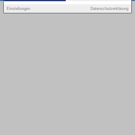
Copyright © 2000 - 2026 | 1A Infosysteme GmbH | Content by: 1a-sites-autos
Einstellungen
Datenschutzerklärung
08.08.2026