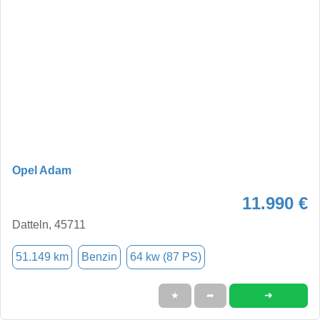
Opel Adam
11.990 €
Datteln, 45711
51.149 km
Benzin
64 kw (87 PS)
➜
★
➦