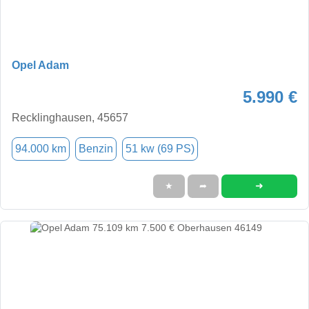
Opel Adam
5.990 €
Recklinghausen, 45657
94.000 km
Benzin
51 kw (69 PS)
➜
★
➦