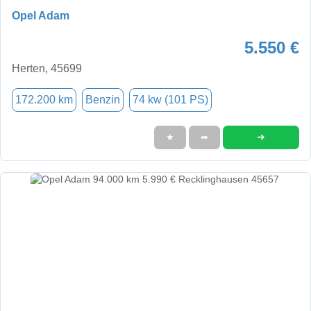
Opel Adam
5.550 €
Herten, 45699
172.200 km
Benzin
74 kw (101 PS)
➜
★
➦