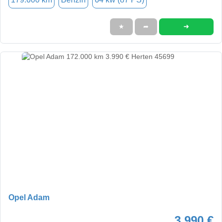
➜
★
➦
Opel Adam
3.990 €