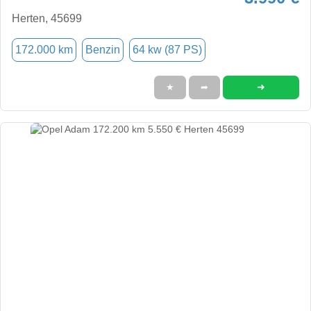
Herten, 45699
172.000 km
Benzin
64 kw (87 PS)
➜
★
➦