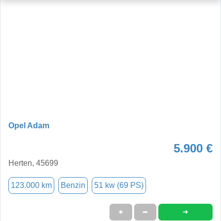
Opel Adam
5.900 €
Herten, 45699
123.000 km
Benzin
51 kw (69 PS)
➜
★
➦