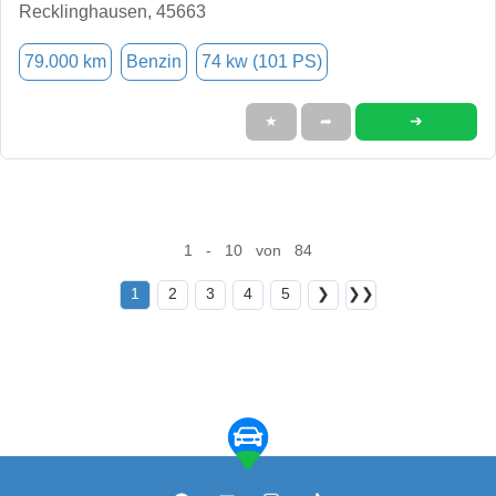
Recklinghausen, 45663
79.000 km
Benzin
74 kw (101 PS)
➜
★
➦
1 - 10 von 84
1
2
3
4
5
❯
❯❯