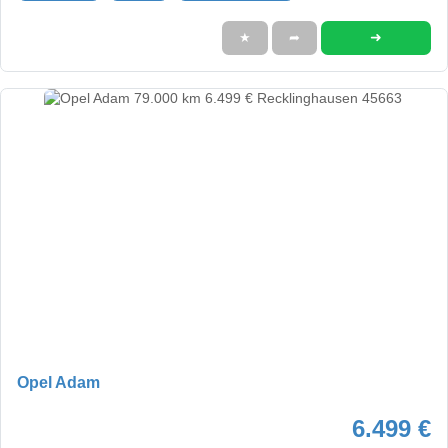
➜
★
➦
Opel Adam
6.499 €