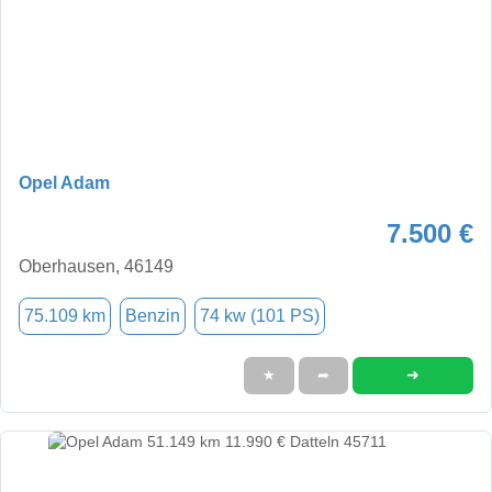
Opel Adam
7.500 €
Oberhausen, 46149
75.109 km
Benzin
74 kw (101 PS)
➜
★
➦